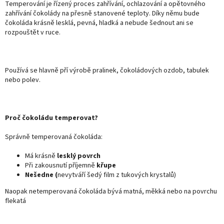
Temperování je řízený proces zahřívání, ochlazování a opětovného
zahřívání čokolády na přesně stanovené teploty. Díky němu bude
čokoláda krásně lesklá, pevná, hladká a nebude šednout ani se
rozpouštět v ruce.
Používá se hlavně pří výrobě pralinek, čokoládových ozdob, tabulek
nebo polev.
Proč čokoládu temperovat?
Správně temperovaná čokoláda:
Má krásně
lesklý povrch
Při zakousnutí příjemně
křupe
Nešedne (
nevytváří šedý film z tukových krystalů)
Naopak netemperovaná čokoláda bývá matná, měkká nebo na povrchu
flekatá