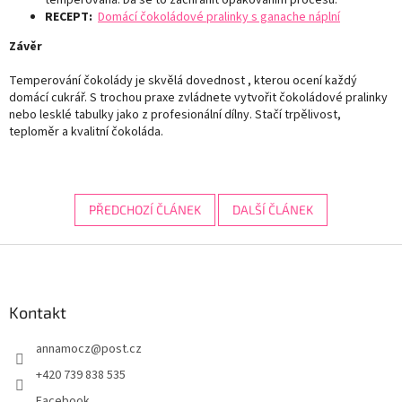
temperovaná. Dá se to zachránit opakováním procesu.
RECEPT:
Domácí čokoládové pralinky s ganache náplní
Závěr
Temperování čokolády je skvělá dovednost , kterou ocení každý
domácí cukrář. S trochou praxe zvládnete vytvořit čokoládové pralinky
nebo lesklé tabulky jako z profesionální dílny. Stačí trpělivost,
teploměr a kvalitní čokoláda.
PŘEDCHOZÍ ČLÁNEK
DALŠÍ ČLÁNEK
Z
á
p
a
Kontakt
t
annamocz
@
post.cz
í
+420 739 838 535
Facebook