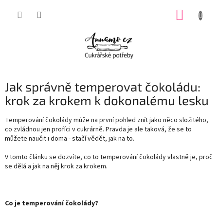
Přejít
NÁKUP
na
obsah
KOŠÍK
Jak správně temperovat čokoládu:
krok za krokem k dokonalému lesku
Temperování čokolády může na první pohled znít jako něco složitého,
co zvládnou jen profíci v cukrárně. Pravda je ale taková, že se to
můžete naučit i doma - stačí vědět, jak na to.
V tomto článku se dozvíte, co to temperování čokolády vlastně je, proč
se dělá a jak na něj krok za krokem.
Co je temperování čokolády?