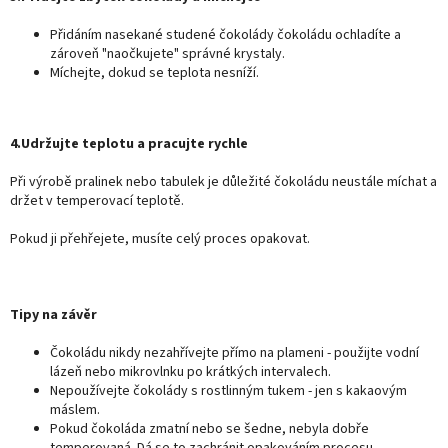
Přidáním nasekané studené čokolády čokoládu ochladíte a
zároveň "naočkujete" správné krystaly.
Míchejte, dokud se teplota nesníží.
4.Udržujte teplotu a pracujte rychle
Při výrobě pralinek nebo tabulek je důležité čokoládu neustále míchat a
držet v temperovací teplotě.
Pokud ji přehřejete, musíte celý proces opakovat.
Tipy na závěr
Čokoládu nikdy nezahřívejte přímo na plameni - použijte vodní
lázeň nebo mikrovlnku po krátkých intervalech.
Nepoužívejte čokolády s rostlinným tukem - jen s kakaovým
máslem.
Pokud čokoláda zmatní nebo se šedne, nebyla dobře