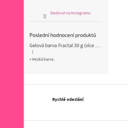
Sledovat na Instagramu
Poslední hodnocení produktů
Gelová barva Fractal 30 g (více variant)
|
Hodnocení produktu je 5 z 5 hvězdiček.
+ Hezká barva.
Rychlé odeslání
Z