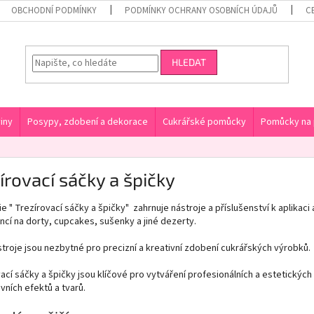
OBCHODNÍ PODMÍNKY
PODMÍNKY OCHRANY OSOBNÍCH ÚDAJŮ
C
HLEDAT
iny
Posypy, zdobení a dekorace
Cukrářské pomůcky
Pomůcky na 
írovací sáčky a špičky
e " Trezírovací sáčky a špičky" zahrnuje nástroje a příslušenství k aplikaci
ncí na dorty, cupcakes, sušenky a jiné dezerty.
troje jsou nezbytné pro precizní a kreativní zdobení cukrářských výrobků.
ací sáčky a špičky jsou klíčové pro vytváření profesionálních a estetickýc
vních efektů a tvarů.