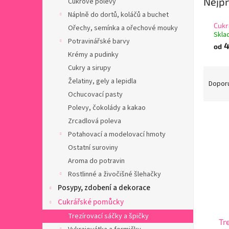
Nejpr
Cukrové polevy
a
n
Náplně do dortů, koláčů a buchet
e
Cukr
Ořechy, semínka a ořechové mouky
Skl
l
Potravinářské barvy
4
od
Krémy a pudinky
Cukry a sirupy
Ř
Želatiny, gely a lepidla
a
Dopor
z
Ochucovací pasty
e
Polevy, čokolády a kakao
V
n
Zrcadlová poleva
ý
í
Potahovací a modelovací hmoty
p
p
Ostatní suroviny
i
r
s
o
Aroma do potravin
p
d
Rostlinné a živočišné šlehačky
r
u
Posypy, zdobení a dekorace
o
k
Cukrářské pomůcky
d
t
Trezírovací sáčky a špičky
u
ů
Tr
k