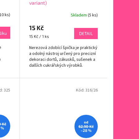
variant)
10 ks)
Skladem
(5 ks)
15 Kč
šíku
DETAIL
Měrná
15 Kč / 1 ks
cena:
e
Nerezová zdobící špička je praktický
a odolný nástroj určený pro precizní
h
dekoraci dortů, zákusků, sušenek a
dalších cukrářských výrobků.
ky.
Vyrobená z vysoce kvalitní
nerezové...
d:
325
Kód:
316/26
od
0 Kč
62,90 Kč
 %
–28 %