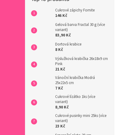
Cukrové zápichy Fornite
146 Kč
Gelová barva Fractal 30 g (více
variant)
83,90 Kč
Dortová krabice
8 Kč
Výslužková krabička 26x18x9 cm
Pink
21 Kč
Vánoční krabička Modrá
25x22x5 cm
7 Kč
Cukrové lízátko 1ks (více
variant)
8,90 Kč
Cukrové pusinky mini 25ks (více
variant)
23 Kč