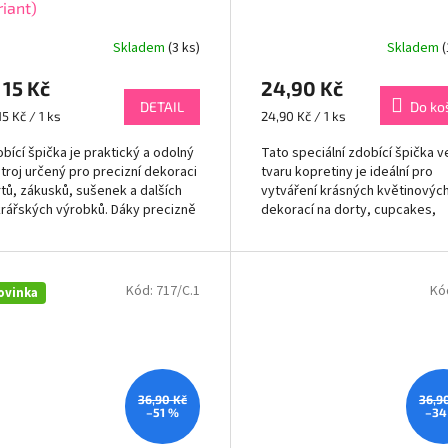
riant)
Skladem
(3 ks)
Skladem
(
15 Kč
24,90 Kč
DETAIL
Do ko
rná
Měrná
15 Kč / 1 ks
24,90 Kč / 1 ks
a:
cena:
bící špička je praktický a odolný
Tato speciální zdobící špička v
troj určený pro precizní dekoraci
tvaru kopretiny je ideální pro
tů, zákusků, sušenek a dalších
vytváření krásných květinovýc
rářských výrobků. Dáky precizně
dekorací na dorty, cupcakes,
rovanému otvoru umožňuje...
perníky a další cukrářské výrob
Díky preciznímu...
Kód:
717/C.1
Kó
ovinka
36,90 Kč
36,9
–51 %
–34