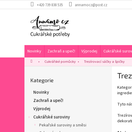
Přejít
+420 739 838 535
annamocz@post.cz
na
obsah
Novinky
Zachraň a upeč!
Výprodej
Cukrářské surov
Domů
Cukrářské pomůcky
Trezírovací sáčky a špičky
P
Trez
o
Přeskočit
Kategorie
s
kategorie
Kategori
t
Novinky
ingredie
r
Zachraň a upeč!
a
Tyto nás
n
Výprodej
n
Trezírov
Cukrářské suroviny
í
dekorati
Pekařské suroviny a směsi
p