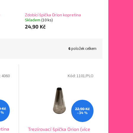
)
Zdobící špička Orion kopretina
Skladem
(10 ks)
24,90 Kč
6
položek celkem
:
4060
Kód:
1101/PLO
0 Kč
22,90 Kč
 %
–34 %
etina
Trezírovací špička Orion (více