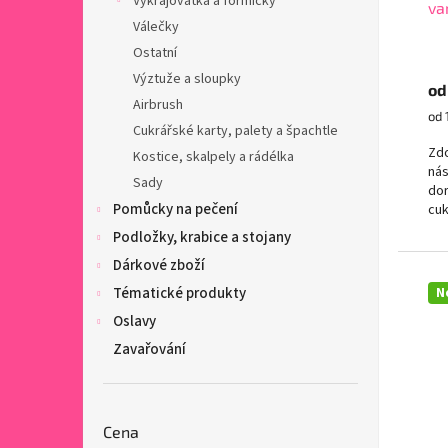
Vykrajovátka a formičky
va
t
Válečky
ů
Ostatní
Výztuže a sloupky
od
Airbrush
Mě
od 
Cukrářské karty, palety a špachtle
cen
Zdo
Kostice, skalpely a rádélka
nás
Sady
dor
Pomůcky na pečení
cuk
tva
Podložky, krabice a stojany
Dárkové zboží
Tématické produkty
N
Oslavy
Zavařování
Cena