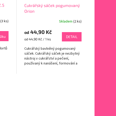
č.5
Cukrářský sáček pogumovaný
Orion
m
(3 ks)
Skladem
(2 ks)
44,90 Kč
od
šíku
DETAIL
Měrná
od 44,90 Kč / 1 ks
cena:
dortů
Cukrářský bavlněný pogumovaný
sáček. Cukrářský sáček je nezbytný
nástroj v cukrářství a pečení,
používaný k nanášení, formování a
zdobení krémů, polev, glazur a
dalších...