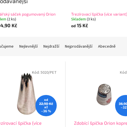
odávanější
ářský sáček pogumovaný Orion
Trezírovací špička (více variant
adem
(2 ks)
Skladem
(3 ks)
4,90 Kč
15 Kč
od
učujeme
Nejlevnější
Nejdražší
Nejprodávanější
Abecedně
Kód:
5020/PET
Kód
od
22,90 Kč
36,9
až
–32
–36 %
ezírovací špička (více
Zdobící špička Orion kopr