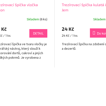
ezírovací špička vločka
Trezírovací špička kulatá 
ion
Jem
Skladem
(6 ks)
Sklade
 Kč
24 Kč
DETAIL
Do ko
rná
Měrná
Kč / 1 ks
24 Kč / 1 ks
a:
cena:
zírovací špička ve tvaru vločky je
Trezírovací špička na zdobení 
rářský nástroj, který slouží k
a dezertů.
orování dortů, cukroví a jiných
dkých pokrmů. Je vyrobena z
ezové oceli, což zajišťuje její...
O
v
l
á
d
a
c
í