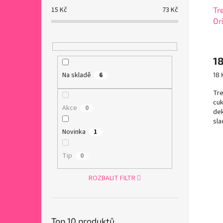
Tr
15
Kč
73
Kč
Or
18
Mě
Na skladě
18 
6
cen
Tre
cuk
Akce
0
dek
sla
ner
Novinka
1
Tip
0
ROZBALIT FILTR
Top 10 produktů