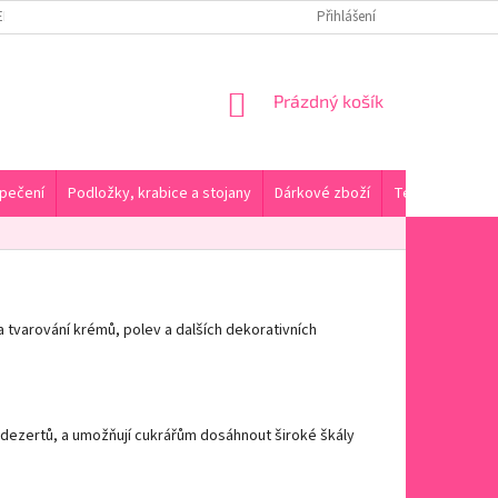
ENY DOPRAVY A PLATBA
KONTAKTY A PRODEJNA
Přihlášení
HODNOCENÍ OBC
NÁKUPNÍ
Prázdný košík
KOŠÍK
pečení
Podložky, krabice a stojany
Dárkové zboží
Tématické pro
 a tvarování krémů, polev a dalších dekorativních
h dezertů, a umožňují cukrářům dosáhnout široké škály