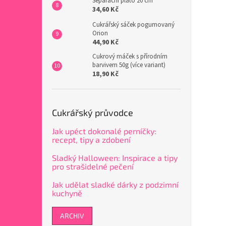
Separační plato 20 cm
34,60 Kč
Cukrářský sáček pogumovaný
Orion
44,90 Kč
Cukrový máček s přírodním
barvivem 50g (více variant)
18,90 Kč
Cukrářský průvodce
Jak upéct dokonalé perníčky:
recept, tipy a zdobení
Sladký Halloween: Inspirace a tipy
pro strašidelné pečení
Jak udělat sladké dárky z podzimní
kuchyně
ARCHIV