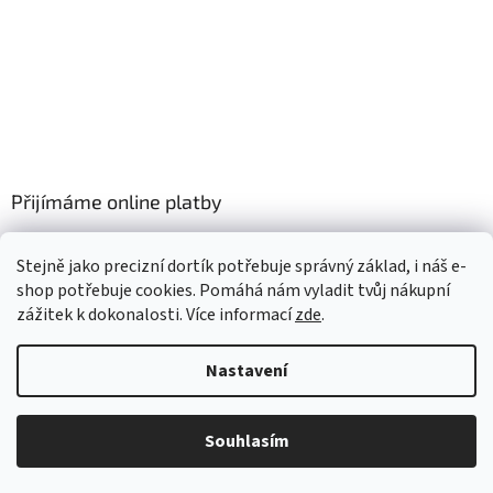
Přijímáme online platby
Stejně jako precizní dortík potřebuje správný základ, i náš e-
shop potřebuje cookies. Pomáhá nám vyladit tvůj nákupní
zážitek k dokonalosti. Více informací
zde
.
Vytvořil Shoptet
Nastavení
Copyright 2026
Annamo cz
. Všechna práva vyhrazena.
Upravit
Souhlasím
nastavení cookies