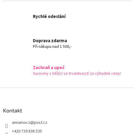
l
á
d
Rychlé odeslání
a
c
í
p
r
Doprava zdarma
v
Při nákupu nad 1 500,-
k
y
v
Zachraň a upeč
ý
Suroviny s blížící se trvanlivostí za výhodné ceny!
p
i
s
Z
u
á
p
a
Kontakt
t
annamocz
@
post.cz
í
+420 739 838 535