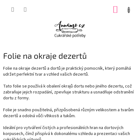
Přejít
NÁKUP
na
obsah
KOŠÍK
Folie na okraje dezertů
Folie na okraje dezertů a dortů je praktický pomocník, který pomáhá
udržet perfektní tvar a vzhled vašich dezertů.
Tato folie se používá k obalení okrajů dortu nebo jiného dezertu, což
zabraňuje jejich rozpadání, zpevňuje strukturu a usnadňuje odstranění
dortu z formy.
Folie je snadno použitelná, přizpůsobená různým velikostem a tvarům
dezertů a odolná vůči vlhkosti a tukům.
Ideální pro vytváření čistých a profesionálních hran na dortových
korpusech, čímž přispívá k dokonalému vzhledu a prezentaci vašich
cukrářských výtvorů.