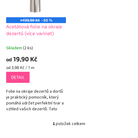
ů
p
r
o
od
39,90 Kč
–50 %
d
Acetátová folie na okraje
u
dezertů (více varinat)
k
t
Skladem
(2 ks)
ů
19,90 Kč
od
Měrná
od 3,98 Kč / 1 m
cena:
DETAIL
Folie na okraje dezertů a dortů
je praktický pomocník, který
pomáhá udržet perfektní tvar a
vzhled vašich dezertů. Tato
folie se používá k obalení okrajů
dortu nebo jiného...
1
položek celkem
O
v