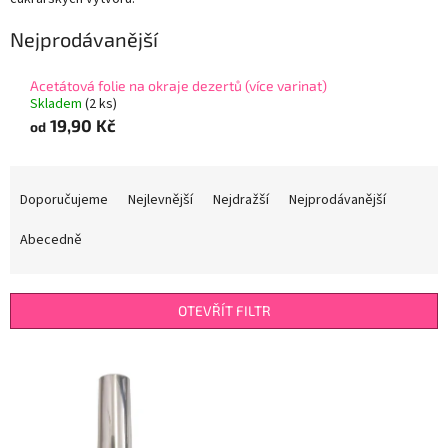
Nejprodávanější
Acetátová folie na okraje dezertů (více varinat)
Skladem
(2 ks)
19,90 Kč
od
Ř
a
Doporučujeme
Nejlevnější
Nejdražší
Nejprodávanější
z
e
Abecedně
n
í
p
OTEVŘÍT FILTR
r
o
V
d
ý
u
p
k
i
t
s