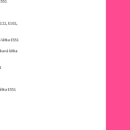
 E551
122, E102,
 látka E551
ékavá látka
1
látka E551