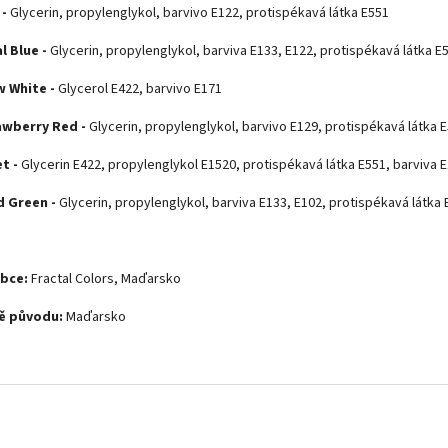
 -
Glycerin, propylenglykol, barvivo E122, protispékavá látka E551
l Blue -
Glycerin, propylenglykol, barviva E133, E122, protispékavá látka E
 White -
Glycerol E422, barvivo E171
wberry Red -
Glycerin, propylenglykol, barvivo E129, protispékavá látka 
et -
Glycerin E422, propylenglykol E1520, protispékavá látka E551, barviva 
d Green -
Glycerin, propylenglykol, barviva E133, E102, protispékavá látka
obce:
Fractal Colors, Maďarsko
ě původu:
Maďarsko