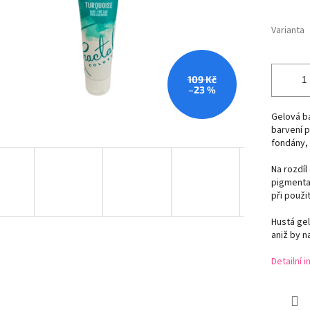
Varianta
109 Kč
–23 %
Gelová ba
barvení p
fondány,
Na rozdíl
pigmentac
při použi
Hustá gel
aniž by na
Detailní 