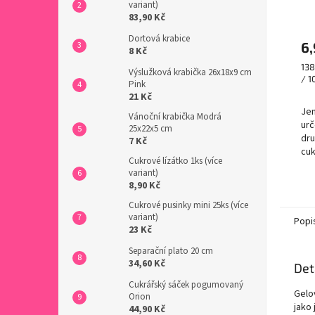
variant)
83,90 Kč
Dortová krabice
6,
8 Kč
Mě
138
Výslužková krabička 26x18x9 cm
cen
/ 1
Pink
21 Kč
Je
Vánoční krabička Modrá
urč
25x22x5 cm
dru
7 Kč
cuk
Cukrové lízátko 1ks (více
dez
variant)
dal
8,90 Kč
se 
pov
Cukrové pusinky mini 25ks (více
variant)
Popi
23 Kč
Separační plato 20 cm
34,60 Kč
Det
Cukrářský sáček pogumovaný
Gelo
Orion
jako
44,90 Kč