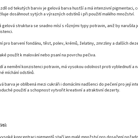
zdíl od tekutých barviv je gelová barva hustší a má intenzivní pigmentaci, 
ňuje dosáhnout sytých a výrazných odstínů i při použití malého množství.
 gelová struktura se snadno mísí s různými typy potravin, aniž by narušila j
stenci.
ní pro barvení fondánu, těst, polev, krémů, želatiny, zmrzliny a dalších deze
také použít k malování nebo psaní na povrchu pečiva.
dí a nemění konzistenci potravin, má vysokou odolnost proti vyblednutí a n
né míchání odstínů.
á barva je oblíbená mezi cukráři i domácími nadšenci do pečení pro její int
duché použití a schopnost vytvořit kreativní a atraktivní dezerty.
ití:
 vysoké koncentraci pigmentů stačí jen malé množství pro dosažení požad