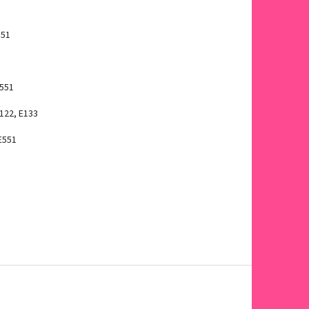
551
E551
E122, E133
 E551