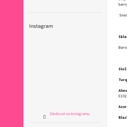
barv
Snad
Instagram
Skla
Barv
Slož
Turq
Alm
E102
Azur
Sledovat na Instagramu
Blac