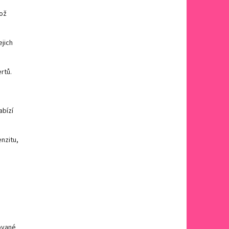
což
ejich
rtů.
abízí
enzitu,
ované