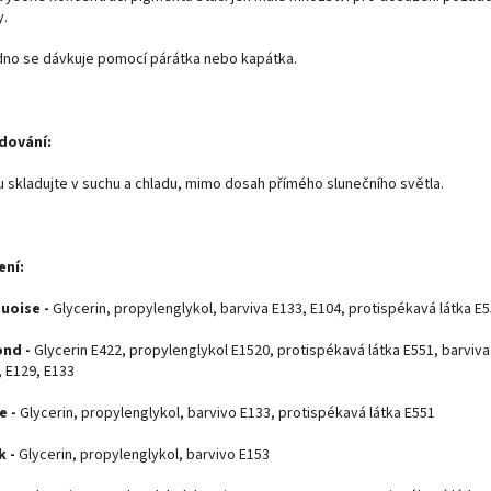
y.
no se dávkuje pomocí párátka nebo kapátka.
dování:
u skladujte v suchu a chladu, mimo dosah přímého slunečního světla.
ení:
uoise -
Glycerin, propylenglykol, barviva E133, E104, protispékavá látka E
ond -
Glycerin E422, propylenglykol E1520, protispékavá látka E551, barviva
, E129, E133
e -
Glycerin, propylenglykol, barvivo E133, protispékavá látka E551
k -
Glycerin, propylenglykol, barvivo E153