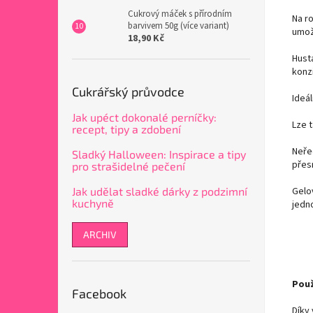
Cukrový máček s přírodním
Na ro
barvivem 50g (více variant)
umož
18,90 Kč
Hustá
konzi
Cukrářský průvodce
Ideál
Jak upéct dokonalé perníčky:
Lze 
recept, tipy a zdobení
Neře
Sladký Halloween: Inspirace a tipy
přes
pro strašidelné pečení
Jak udělat sladké dárky z podzimní
Gelov
kuchyně
jedno
ARCHIV
Použ
Facebook
Díky