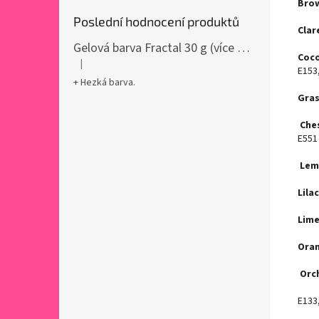
Bro
Poslední hodnocení produktů
Clar
Gelová barva Fractal 30 g (více variant)
Coco
|
Hodnocení produktu je 5 z 5 hvězdiček.
E153
+ Hezká barva.
Gras
Che
E551
Lem
Lilac
Lime
Oran
Orc
E133