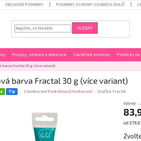
OBCHODNÍ PODMÍNKY
PODMÍNKY OCHRANY OSOBNÍCH ÚDAJŮ
C
HLEDAT
iny
Posypy, zdobení a dekorace
Cukrářské pomůcky
Pomůcky na 
 barva Fractal 30 g (více variant)
vá barva Fractal 30 g (více variant)
Průměrné
1 hodnocení
Podrobnosti hodnocení
Značka:
Fractal
ka
Tip
hodnocení
produktu
109 Kč
–
je
83,
5,0
z
Měrná
od 279,67
5
cena:
hvězdiček.
Zvolt