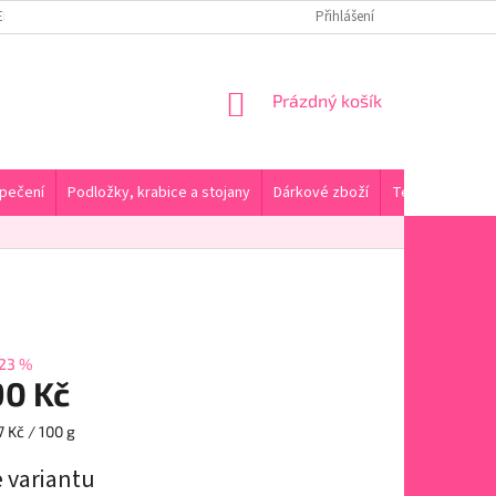
ENY DOPRAVY A PLATBA
KONTAKTY A PRODEJNA
Přihlášení
HODNOCENÍ OBC
NÁKUPNÍ
Prázdný košík
KOŠÍK
pečení
Podložky, krabice a stojany
Dárkové zboží
Tématické pro
23 %
90 Kč
 Kč / 100 g
e variantu