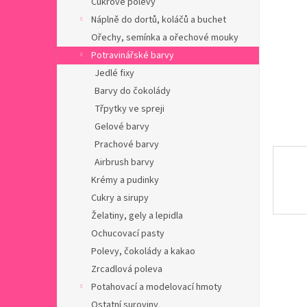
Cukrové polevy
a
n
Náplně do dortů, koláčů a buchet
e
Ořechy, semínka a ořechové mouky
l
Potravinářské barvy
Jedlé fixy
Barvy do čokolády
Třpytky ve spreji
Gelové barvy
Prachové barvy
Airbrush barvy
Krémy a pudinky
Cukry a sirupy
Želatiny, gely a lepidla
Ochucovací pasty
Polevy, čokolády a kakao
Zrcadlová poleva
Potahovací a modelovací hmoty
Ostatní suroviny