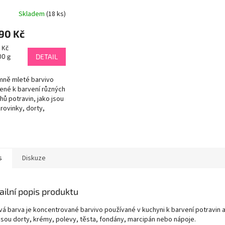
Skladem
(18 ks)
90 Kč
rná
 Kč
a:
00 g
DETAIL
mně mleté barvivo
ené k barvení různých
hů potravin, jako jsou
rovinky, dorty,
erty, čokolády a
ší pečivo. Tyto barvy
aplikují buď přímo na
rch potravin...
s
Diskuze
ailní popis produktu
vá barva je koncentrované barvivo používané v kuchyni k barvení potravin 
 jsou dorty, krémy, polevy, těsta, fondány, marcipán nebo nápoje.