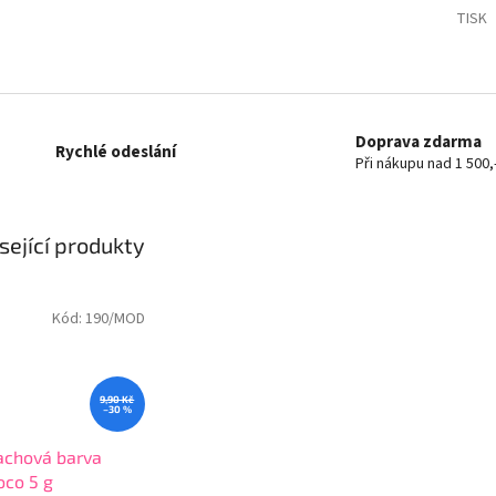
TISK
Doprava zdarma
Rychlé odeslání
Při nákupu nad 1 500,
sející produkty
Kód:
190/MOD
9,90 Kč
–30 %
achová barva
oco 5 g