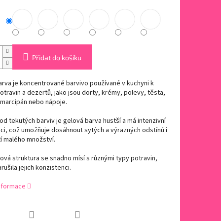
Přidat do košíku
rva je koncentrované barvivo používané v kuchyni k
otravin a dezertů, jako jsou dorty, krémy, polevy, těsta,
 marcipán nebo nápoje.
 od tekutých barviv je gelová barva hustší a má intenzivní
i, což umožňuje dosáhnout sytých a výrazných odstínů i
tí malého množství.
ová struktura se snadno mísí s různými typy potravin,
rušila jejich konzistenci.
informace