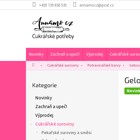
Přejít
+420 739 838 535
annamocz@post.cz
na
obsah
Novinky
Zachraň a upeč!
Výprodej
Cukrářské surov
Domů
Cukrářské suroviny
Potravinářské barvy
Gelová
P
Gelo
o
Přeskočit
Kategorie
s
kategorie
Novin
t
Novinky
r
Zachraň a upeč!
a
n
Výprodej
n
Cukrářské suroviny
í
Pekařské suroviny a směsi
p