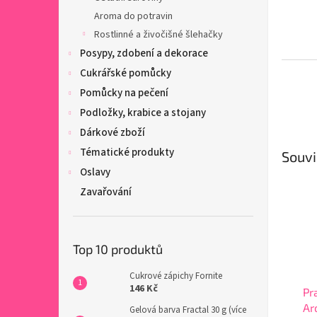
Aroma do potravin
Rostlinné a živočišné šlehačky
Posypy, zdobení a dekorace
Cukrářské pomůcky
Pomůcky na pečení
Podložky, krabice a stojany
Dárkové zboží
Tématické produkty
Souvi
Oslavy
Zavařování
Top 10 produktů
Cukrové zápichy Fornite
146 Kč
Pr
Ar
Gelová barva Fractal 30 g (více