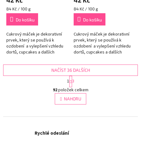
Měrná
Měrná
84 Kč / 100 g
84 Kč / 100 g
cena:
cena:
Do košíku
Do košíku
Cukrový máček je dekorativní
Cukrový máček je dekorativní
prvek, který se používá k
prvek, který se používá k
ozdobení a vylepšení vzhledu
ozdobení a vylepšení vzhledu
dortů, cupcakes a dalších
dortů, cupcakes a dalších
sladkých dezertů. Tento typ
sladkých dezertů. Tento typ
posypu se skládá z malých...
posypu se skládá z malých...
NAČÍST 36 DALŠÍCH
S
1
3
t
O
r
92
položek celkem
v
á
l
NAHORU
n
á
k
d
o
v
a
á
c
n
í
í
Rychlé odeslání
p
r