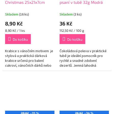
Christmas 25x21x7cm
psaní v tubě 32g Modrá
Skladem
(16 ks)
Skladem
(3 ks)
8,90 Kč
36 Kč
Měrná
Měrná
8,90 Kč / 1 ks
112,50 Kč / 100 g
cena:
cena:
Do košíku
Do košíku
Krabice s vánočním motivem je
Čokoládová poleva v praktické
stylová a praktická dárková
tubě je ideální pomocník pro
krabice určená pro balení
rychlé a snadné zdobení
cukroví, vánočních dárků nebo
dezertů. Jemná lahodná
jiných drobností.
čokoládová poleva dodá vaším
dortům, zákuskům, palačinkám
či zmrzlině...
28 Kč
–35 %
26 Kč
–34 %