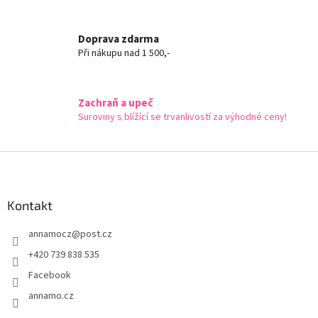
v
k
Doprava zdarma
y
v
Při nákupu nad 1 500,-
ý
p
i
Zachraň a upeč
s
Suroviny s blížící se trvanlivostí za výhodné ceny!
u
Z
á
p
a
Kontakt
t
annamocz
@
post.cz
í
+420 739 838 535
Facebook
annamo.cz