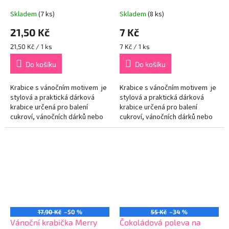
laminací
Skladem
(7 ks)
Skladem
(8 ks)
21,50 Kč
7 Kč
Měrná
Měrná
21,50 Kč / 1 ks
7 Kč / 1 ks
cena:
cena:
Do košíku
Do košíku
Krabice s vánočním motivem je
Krabice s vánočním motivem je
stylová a praktická dárková
stylová a praktická dárková
krabice určená pro balení
krabice určená pro balení
cukroví, vánočních dárků nebo
cukroví, vánočních dárků nebo
jiných drobností.
jiných drobností.
17,90 Kč
–50 %
55 Kč
–34 %
Vánoční krabička Merry
Čokoládová poleva na