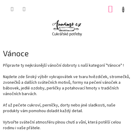
Přejít
NÁKUP
na
obsah
KOŠÍK
Vánoce
Připravte ty nejkrásnější vánoční dobroty s naší kategorií "Vánoce" !
Najdete zde široký výběr vykrajovátek ve tvaru hvězdiček, stromečků,
zvonečků a dalších svátečních motivů, formy na pečení vánoček a
bábovek, jedlé ozdoby, perličky a potahovací hmoty v tradičních
vánočních barvách.
Ať už pečete cukroví, perníčky, dorty nebo jiné sladkosti, naše
produkty vám pomohou doladit každý detail.
Vytvořte sváteční atmosféru plnou chutí a vůní, která potěší celou
rodinu i vaše přátele.