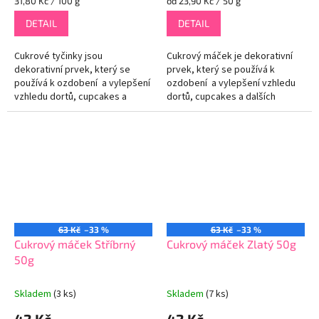
31,80 Kč / 100 g
od 23,90 Kč / 50 g
cena:
cena:
DETAIL
DETAIL
Cukrové tyčinky jsou
Cukrový máček je dekorativní
dekorativní prvek, který se
prvek, který se používá k
používá k ozdobení a vylepšení
ozdobení a vylepšení vzhledu
vzhledu dortů, cupcakes a
dortů, cupcakes a dalších
dalších sladkých dezertů. Tento
sladkých dezertů. Tento typ
typ posypu se skládá z malých...
posypu se skládá z malých...
63 Kč
–33 %
63 Kč
–33 %
Cukrový máček Stříbrný
Cukrový máček Zlatý 50g
50g
Skladem
(3 ks)
Skladem
(7 ks)
42 Kč
42 Kč