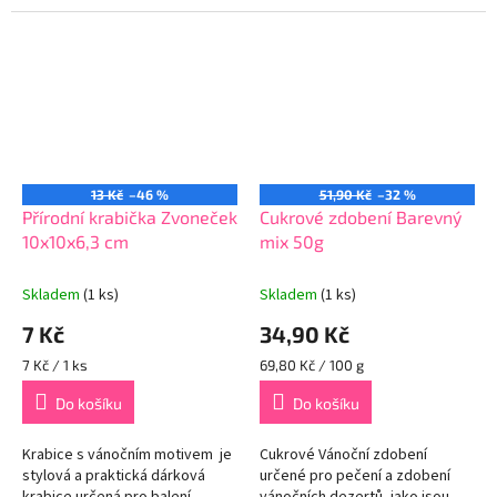
materiálu, který zaručuje
vytvořit dekorativní a tematické
přesné vykrojení tvaru...
perníčky, sušenky nebo...
13 Kč
–46 %
51,90 Kč
–32 %
Přírodní krabička Zvoneček
Cukrové zdobení Barevný
10x10x6,3 cm
mix 50g
Skladem
(1 ks)
Skladem
(1 ks)
7 Kč
34,90 Kč
Měrná
Měrná
7 Kč / 1 ks
69,80 Kč / 100 g
cena:
cena:
Do košíku
Do košíku
Krabice s vánočním motivem je
Cukrové Vánoční zdobení
stylová a praktická dárková
určené pro pečení a zdobení