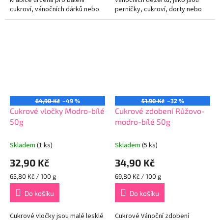
krabice určená pro balení
vánočních dezertů, jako jsou
cukroví, vánočních dárků nebo
perníčky, cukroví, dorty nebo
jiných drobností.
cupcakes. Dodává dezertům
kouzlo a sváteční atmosféru,
čímž je...
64,90 Kč
–49 %
51,90 Kč
–32 %
Cukrové vločky Modro-bílé
Cukrové zdobení Růžovo-
50g
modro-bílé 50g
Skladem
(1 ks)
Skladem
(5 ks)
32,90 Kč
34,90 Kč
Měrná
Měrná
65,80 Kč / 100 g
69,80 Kč / 100 g
cena:
cena:
Do košíku
Do košíku
Cukrové vločky jsou malé lesklé
Cukrové Vánoční zdobení