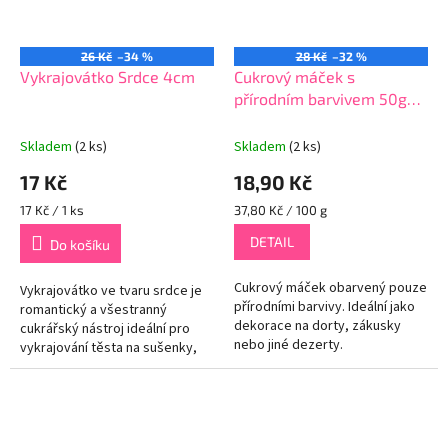
26 Kč
–34 %
28 Kč
–32 %
Vykrajovátko Srdce 4cm
Cukrový máček s
přírodním barvivem 50g
(více variant)
Skladem
(2 ks)
Skladem
(2 ks)
17 Kč
18,90 Kč
Měrná
Měrná
17 Kč / 1 ks
37,80 Kč / 100 g
cena:
cena:
DETAIL
Do košíku
Cukrový máček obarvený pouze
Vykrajovátko ve tvaru srdce je
přírodními barvivy. Ideální jako
romantický a všestranný
dekorace na dorty, zákusky
cukrářský nástroj ideální pro
nebo jiné dezerty.
vykrajování těsta na sušenky,
perníčky, fondán nebo marcipán
ve tvaru srdce. Je odolné,...