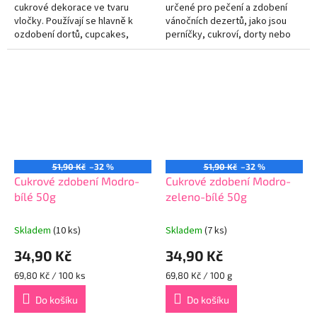
cukrové dekorace ve tvaru
určené pro pečení a zdobení
vločky. Používají se hlavně k
vánočních dezertů, jako jsou
ozdobení dortů, cupcakes,
perníčky, cukroví, dorty nebo
sušenek, koláčů a dalších
cupcakes. Dodává dezertům
sladkostí, kterým dodávají
kouzlo a sváteční atmosféru,
elegantní...
čímž je...
51,90 Kč
–32 %
51,90 Kč
–32 %
Cukrové zdobení Modro-
Cukrové zdobení Modro-
bílé 50g
zeleno-bílé 50g
Skladem
(10 ks)
Skladem
(7 ks)
34,90 Kč
34,90 Kč
Měrná
Měrná
69,80 Kč / 100 ks
69,80 Kč / 100 g
cena:
cena:
Do košíku
Do košíku