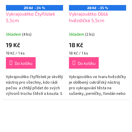
29 Kč
–34 %
28 Kč
–35 %
Vykrajovátko Čtyřlístek
Vykrajovátko Oblá
5,5cm
hvězdička 5,5cm
Skladem
(4 ks)
Skladem
(2 ks)
19 Kč
18 Kč
Měrná
Měrná
19 Kč / 1 ks
18 Kč / 1 ks
cena:
cena:
Do košíku
Do košíku
Vykrajovátko čtyřlístek je skvělý
Vykrajovátko ve tvaru hvězdičky
nástroj pro všechny, kdo rádi
je oblíbený cukrářský nástroj
pečou a chtějí přidat do svých
pro vykrajování těsta na
výtvorů trochu štěstí a kouzla. S
sušenky, perníčky, fondán nebo
tímto vykrajovátkem snadno
jiné pečivo ve tvaru hvězdy. Je
vykrojíte...
vyrobeno z kvalitního...