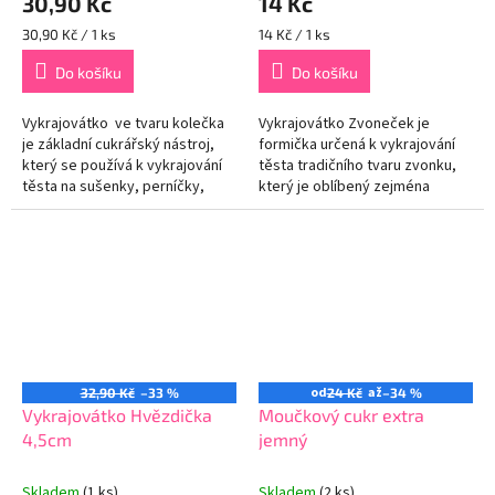
30,90 Kč
14 Kč
Měrná
Měrná
30,90 Kč / 1 ks
14 Kč / 1 ks
cena:
cena:
Do košíku
Do košíku
Vykrajovátko ve tvaru kolečka
Vykrajovátko Zvoneček je
je základní cukrářský nástroj,
formička určená k vykrajování
který se používá k vykrajování
těsta tradičního tvaru zvonku,
těsta na sušenky, perníčky,
který je oblíbený zejména
fondán nebo jiné pečivo
během vánočního pečení.
pravidelného kruhového...
Vyrobené z kvalitního
materiálu,...
od
až
32,90 Kč
–33 %
24 Kč
–34 %
Vykrajovátko Hvězdička
Moučkový cukr extra
4,5cm
jemný
Skladem
(1 ks)
Skladem
(2 ks)