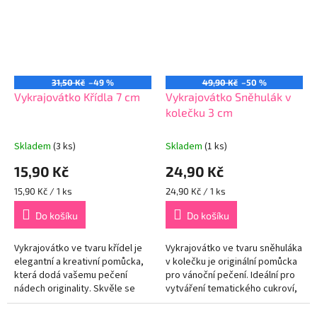
31,50 Kč
–49 %
49,90 Kč
–50 %
Vykrajovátko Křídla 7 cm
Vykrajovátko Sněhulák v
kolečku 3 cm
Skladem
(3 ks)
Skladem
(1 ks)
15,90 Kč
24,90 Kč
Měrná
Měrná
15,90 Kč / 1 ks
24,90 Kč / 1 ks
cena:
cena:
Do košíku
Do košíku
Vykrajovátko ve tvaru křídel je
Vykrajovátko ve tvaru sněhuláka
elegantní a kreativní pomůcka,
v kolečku je originální pomůcka
která dodá vašemu pečení
pro vánoční pečení. Ideální pro
nádech originality. Skvěle se
vytváření tematického cukroví,
hodí pro výrobu sušenek,
které zaujme svým netradičním
perníčků, fondánových
designem....