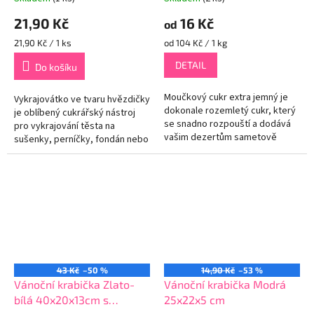
21,90 Kč
16 Kč
od
Měrná
Měrná
21,90 Kč / 1 ks
od 104 Kč / 1 kg
cena:
cena:
DETAIL
Do košíku
Moučkový cukr extra jemný je
Vykrajovátko ve tvaru hvězdičky
dokonale rozemletý cukr, který
je oblíbený cukrářský nástroj
se snadno rozpouští a dodává
pro vykrajování těsta na
vašim dezertům sametově
sušenky, perníčky, fondán nebo
jemnou strukturu i lahodnou
jiné pečivo ve tvaru hvězdy. Je
sladkost. Ideální pro pečení,...
vyrobeno z kvalitního...
43 Kč
–50 %
14,90 Kč
–53 %
Vánoční krabička Zlato-
Vánoční krabička Modrá
bílá 40x20x13cm s
25x22x5 cm