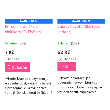
14 Kč
–50 %
94 Kč
–34 %
Přírodní krabička s
Cukrové květy 10ks (více
okýnkem 19x13x5cm
variant)
Skladem
(1 ks)
Skladem
(2 ks)
7 Kč
62 Kč
Měrná
Měrná
7 Kč / 1 ks
6,20 Kč / 1 ks
cena:
cena:
DETAIL
Do košíku
Cukrové dekorace jsou
Přírodní krabice s okýnkem je
dekorativní prvek, který se
elegantní obal, ideální na balení
používá k ozdobení a vylepšení
a prezentaci cukroví, pečiva
vzhledu dortů, cupcakes a
nebo jiných sladkostí. Průhledné
dalších sladkých dezertů. Tento
okénko umožňuje atraktivní
typ dekorace se skládá z...
zobrazení obsahu bez...