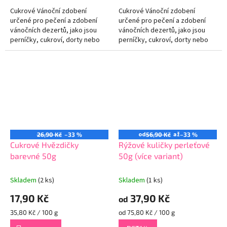
Cukrové Vánoční zdobení
Cukrové Vánoční zdobení
určené pro pečení a zdobení
určené pro pečení a zdobení
vánočních dezertů, jako jsou
vánočních dezertů, jako jsou
perníčky, cukroví, dorty nebo
perníčky, cukroví, dorty nebo
cupcakes. Dodává dezertům
cupcakes. Dodává dezertům
kouzlo a sváteční atmosféru,
kouzlo a sváteční atmosféru,
čímž je...
čímž je...
od
až
26,90 Kč
–33 %
56,90 Kč
–33 %
Cukrové Hvězdičky
Rýžové kuličky perleťové
barevné 50g
50g (více variant)
Skladem
(2 ks)
Skladem
(1 ks)
17,90 Kč
37,90 Kč
od
Měrná
Měrná
35,80 Kč / 100 g
od 75,80 Kč / 100 g
cena:
cena: