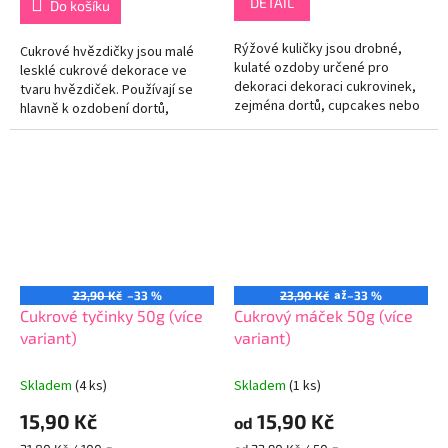
DETAIL
Do košíku
Rýžové kuličky jsou drobné,
Cukrové hvězdičky jsou malé
kulaté ozdoby určené pro
lesklé cukrové dekorace ve
dekoraci dekoraci cukrovinek,
tvaru hvězdiček. Používají se
zejména dortů, cupcakes nebo
hlavně k ozdobení dortů,
jiných dezertů. Tyto perleťové
cupcakes, sušenek, koláčů a
kuličky dodávají sladkostem...
dalších sladkostí, kterým
dodávají...
až
23,90 Kč
–33 %
23,90 Kč
–33 %
Cukrové tyčinky 50g (více
Cukrový máček 50g (více
variant)
variant)
Skladem
(4 ks)
Skladem
(1 ks)
15,90 Kč
15,90 Kč
od
Měrná
Měrná