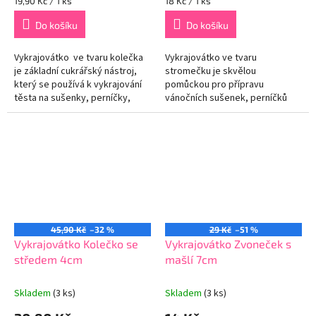
Měrná
Měrná
19,90 Kč / 1 ks
18 Kč / 1 ks
cena:
cena:
Do košíku
Do košíku
Vykrajovátko ve tvaru kolečka
Vykrajovátko ve tvaru
je základní cukrářský nástroj,
stromečku je skvělou
který se používá k vykrajování
pomůckou pro přípravu
těsta na sušenky, perníčky,
vánočních sušenek, perníčků
fondán nebo jiné pečivo
nebo cukroví. Vyrobeno z
pravidelného kruhového...
kvalitního nerezu, který
zajišťuje odolnost snadné...
45,90 Kč
–32 %
29 Kč
–51 %
Vykrajovátko Kolečko se
Vykrajovátko Zvoneček s
středem 4cm
mašlí 7cm
Skladem
(3 ks)
Skladem
(3 ks)