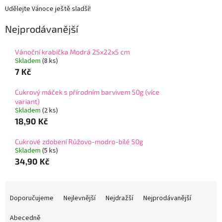
Udělejte Vánoce ještě sladší!
Nejprodávanější
Vánoční krabička Modrá 25x22x5 cm
Skladem
(8 ks)
7 Kč
Cukrový máček s přírodním barvivem 50g (více
variant)
Skladem
(2 ks)
18,90 Kč
Cukrové zdobení Růžovo-modro-bílé 50g
Skladem
(5 ks)
34,90 Kč
Ř
a
Doporučujeme
Nejlevnější
Nejdražší
Nejprodávanější
z
e
Abecedně