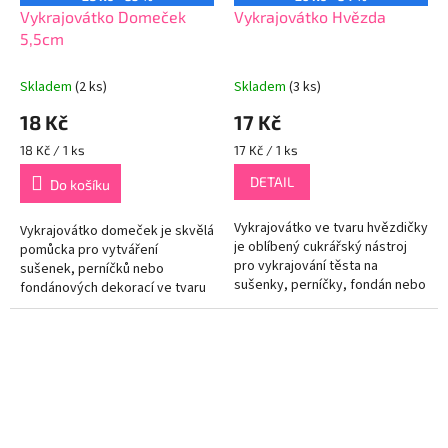
Vykrajovátko Domeček
Vykrajovátko Hvězda
5,5cm
Skladem
(2 ks)
Skladem
(3 ks)
18 Kč
17 Kč
Měrná
Měrná
18 Kč / 1 ks
17 Kč / 1 ks
cena:
cena:
DETAIL
Do košíku
Vykrajovátko ve tvaru hvězdičky
Vykrajovátko domeček je skvělá
je oblíbený cukrářský nástroj
pomůcka pro vytváření
pro vykrajování těsta na
sušenek, perníčků nebo
sušenky, perníčky, fondán nebo
fondánových dekorací ve tvaru
jiné pečivo ve tvaru hvězdy. Je
malého domečku. Ideální pro
vyrobeno z kvalitního...
vánoční pečení, tematické
oslavy nebo...