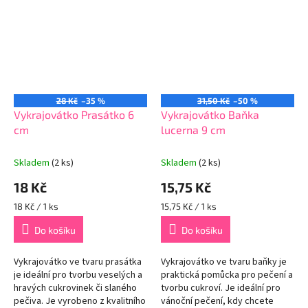
dekorací...
28 Kč
–35 %
31,50 Kč
–50 %
Vykrajovátko Prasátko 6
Vykrajovátko Baňka
cm
lucerna 9 cm
Skladem
(2 ks)
Skladem
(2 ks)
18 Kč
15,75 Kč
Měrná
Měrná
18 Kč / 1 ks
15,75 Kč / 1 ks
cena:
cena:
Do košíku
Do košíku
Vykrajovátko ve tvaru prasátka
Vykrajovátko ve tvaru baňky je
je ideální pro tvorbu veselých a
praktická pomůcka pro pečení a
hravých cukrovinek či slaného
tvorbu cukroví. Je ideální pro
pečiva. Je vyrobeno z kvalitního
vánoční pečení, kdy chcete