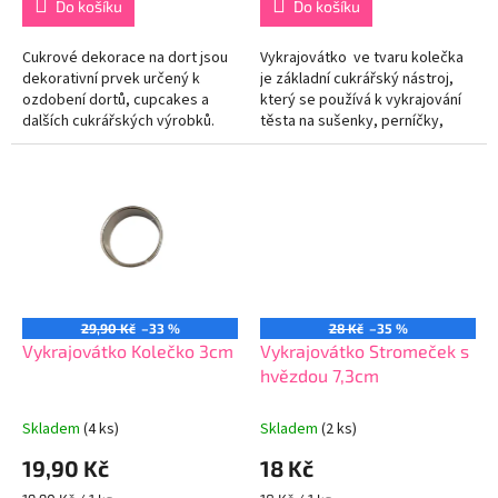
Do košíku
Do košíku
Cukrové dekorace na dort jsou
Vykrajovátko ve tvaru kolečka
dekorativní prvek určený k
je základní cukrářský nástroj,
ozdobení dortů, cupcakes a
který se používá k vykrajování
dalších cukrářských výrobků.
těsta na sušenky, perníčky,
Dodávají osobitý a tematický
fondán nebo jiné pečivo
prvek na povrchu dortu.
pravidelného kruhového...
Jednoduše...
29,90 Kč
–33 %
28 Kč
–35 %
Vykrajovátko Kolečko 3cm
Vykrajovátko Stromeček s
hvězdou 7,3cm
Skladem
(4 ks)
Skladem
(2 ks)
19,90 Kč
18 Kč