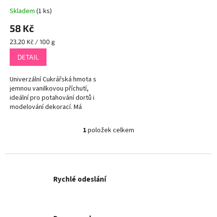
t
Skladem
(1 ks)
ů
58 Kč
Měrná
23,20 Kč / 100 g
cena:
DETAIL
Univerzální Cukrářská hmota s
jemnou vanilkovou příchutí,
ideální pro potahování dortů i
modelování dekorací. Má
sametově hladkou strukturu, je
pružná, nelepí se a snadno se...
1
položek celkem
O
v
l
á
d
Rychlé odeslání
a
c
í
p