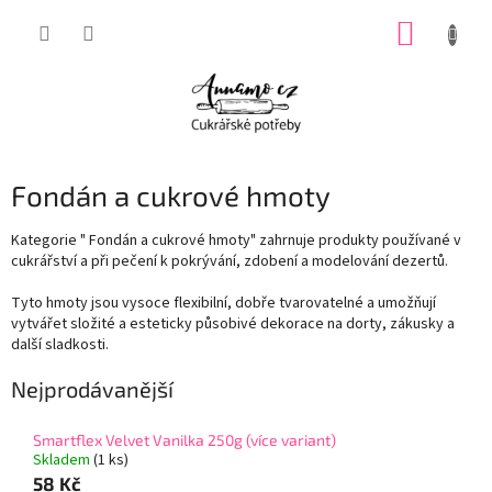
Přejít
NÁKUP
na
obsah
KOŠÍK
Fondán a cukrové hmoty
Kategorie " Fondán a cukrové hmoty" zahrnuje produkty používané v
cukrářství a při pečení k pokrývání, zdobení a modelování dezertů.
Tyto hmoty jsou vysoce flexibilní, dobře tvarovatelné a umožňují
vytvářet složité a esteticky působivé dekorace na dorty, zákusky a
další sladkosti.
Nejprodávanější
Smartflex Velvet Vanilka 250g (více variant)
Skladem
(1 ks)
58 Kč