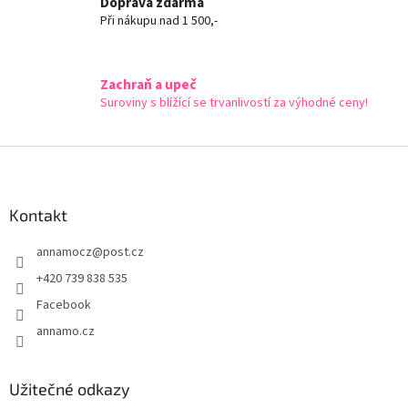
r
Doprava zdarma
v
Při nákupu nad 1 500,-
k
y
v
Zachraň a upeč
ý
Suroviny s blížící se trvanlivostí za výhodné ceny!
p
i
s
Z
u
á
p
a
Kontakt
t
annamocz
@
post.cz
í
+420 739 838 535
Facebook
annamo.cz
Užitečné odkazy