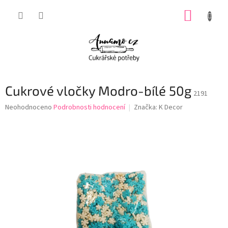
Přejít
NÁKUP
na
obsah
KOŠÍK
Cukrové vločky Modro-bílé 50g
2191
Průměrné
Neohodnoceno
Podrobnosti hodnocení
Značka:
K Decor
hodnocení
produktu
je
0,0
z
5
hvězdiček.