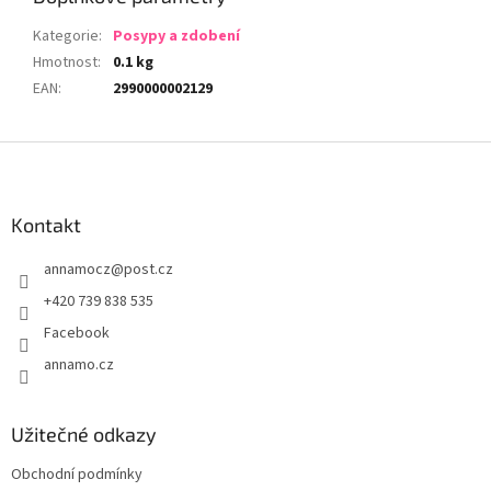
Kategorie
:
Posypy a zdobení
Hmotnost
:
0.1 kg
EAN
:
2990000002129
Z
á
p
a
Kontakt
t
annamocz
@
post.cz
í
+420 739 838 535
Facebook
annamo.cz
Užitečné odkazy
Obchodní podmínky