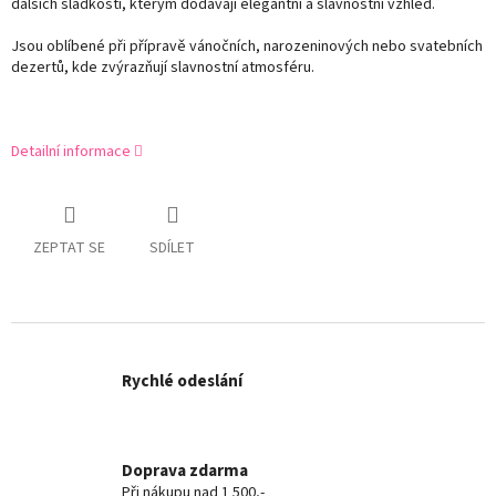
dalších sladkostí, kterým dodávají elegantní a slavnostní vzhled.
Jsou oblíbené při přípravě vánočních, narozeninových nebo svatebních
dezertů, kde zvýrazňují slavnostní atmosféru.
Detailní informace
ZEPTAT SE
SDÍLET
Rychlé odeslání
Doprava zdarma
Při nákupu nad 1 500,-