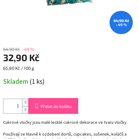
64,90 Kč
–49 %
64,90 Kč
–49 %
32,90 Kč
Měrná
65,80 Kč / 100 g
cena:
Skladem
(1 ks)
Přidat do košíku
Cukrové vločky jsou malé lesklé cukrové dekorace ve tvaru vločky.
Používají se hlavně k ozdobení dortů, cupcakes, sušenek, koláčů a