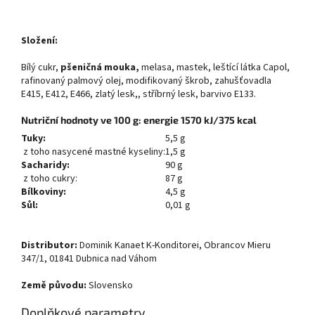
Složení:
Bílý cukr,
pšeničná mouka,
melasa, mastek, leštící látka Capol,
rafinovaný palmový olej, modifikovaný škrob, zahušťovadla
E415, E412, E466, zlatý lesk,, stříbrný lesk, barvivo E133.
Nutriční hodnoty ve 100 g: energie 1570 kJ/375 kcal
Tuky:
5,5 g
z toho nasycené mastné kyseliny:
1,5 g
Sacharidy:
90 g
z toho cukry:
87 g
Bílkoviny:
4,5 g
Sůl:
0,01 g
Distributor:
Dominik Kanaet K-Konditorei, Obrancov Mieru
347/1, 01841 Dubnica nad Váhom
Země původu:
Slovensko
Doplňkové parametry