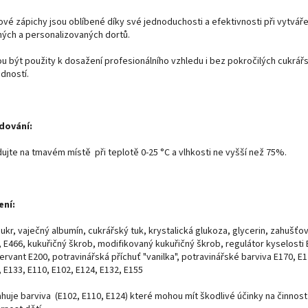
ové zápichy jsou oblíbené díky své jednoduchosti a efektivnosti při vytváře
ných a personalizovaných dortů.
u být použity k dosažení profesionálního vzhledu i bez pokročilých cukrář
dností.
dování:
dujte na tmavém místě při teplotě 0-25 °C a vlhkosti ne vyšší než 75%.
ení:
cukr, vaječný albumín, cukrářský tuk, krystalická glukoza, glycerin, zahušťo
, E466, kukuřičný škrob, modifikovaný kukuřičný škrob, regulátor kyselosti 
rvant E200, potravinářská příchuť "vanilka", potravinářské barviva E170, E1
 E133, E110, E102, E124, E132, E155
huje barviva (E102, E110, E124) které mohou mít škodlivé účinky na činnost