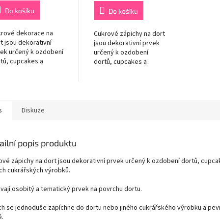
Do košíku
Do košíku
krové dekorace na
Cukrové zápichy na dort
t jsou dekorativní
jsou dekorativní prvek
ek určený k ozdobení
určený k ozdobení
tů, cupcakes a
dortů, cupcakes a
ších cukrářských
dalších cukrářských
obků. Dodávají
výrobků. Dodávají
bitý a tematický
osobitý a tematický
ek na povrchu dortu.
prvek na povrchu dortu.
Zápich se...
s
Diskuze
ailní popis produktu
ové zápichy na dort jsou dekorativní prvek určený k ozdobení dortů, cupca
ích cukrářských výrobků.
vají osobitý a tematický prvek na povrchu dortu.
ch se jednoduše zapíchne do dortu nebo jiného cukrářského výrobku a pevn
ě.