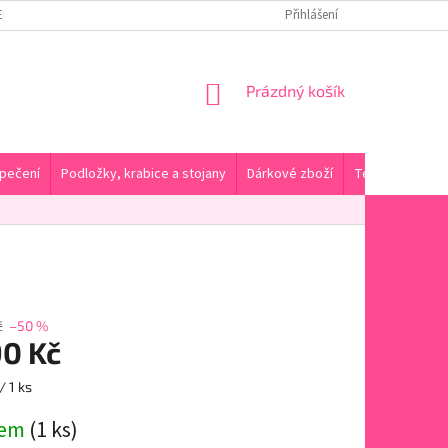
ENY DOPRAVY A PLATBA
KONTAKTY A PRODEJNA
Přihlášení
HODNOCENÍ OBC
NÁKUPNÍ
Prázdný košík
KOŠÍK
pečení
Podložky, krabice a stojany
Dárkové zboží
Tématické pro
č
–50 %
90 Kč
/ 1 ks
dem
(1 ks)