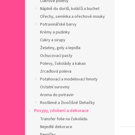
Cukrové polevy
a
n
Náplně do dortů, koláčů a buchet
e
Ořechy, semínka a ořechové mouky
l
Potravinářské barvy
Krémy a pudinky
Cukry a sirupy
Želatiny, gely a lepidla
Ochucovací pasty
Polevy, čokolády a kakao
Zrcadlová poleva
Potahovací a modelovací hmoty
Ostatní suroviny
Aroma do potravin
Rostlinné a živočišné šlehačky
Posypy, zdobení a dekorace
Transfer folie na čokoládu
Nejedlé dekorace
Perníčky