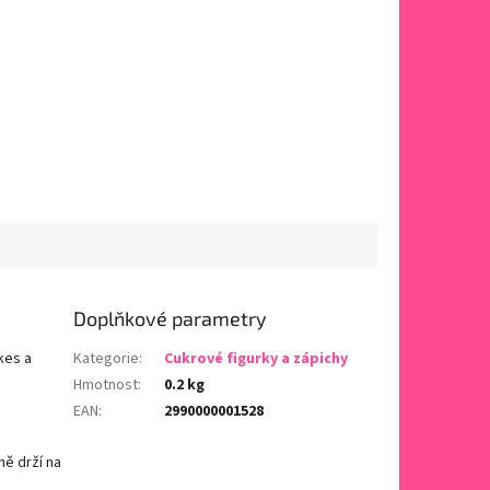
Doplňkové parametry
kes a
Kategorie
:
Cukrové figurky a zápichy
Hmotnost
:
0.2 kg
EAN
:
2990000001528
ě drží na