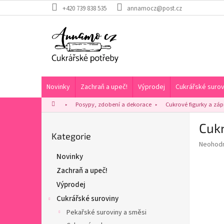
Přejít
+420 739 838 535
annamocz@post.cz
na
obsah
Novinky
Zachraň a upeč!
Výprodej
Cukrářské surov
Domů
Posypy, zdobení a dekorace
Cukrové figurky a záp
P
Cukr
o
Přeskočit
Kategorie
s
Průměr
Neohod
kategorie
t
hodnoce
Novinky
r
produkt
Zachraň a upeč!
a
je
0,0
n
Výprodej
z
n
Cukrářské suroviny
5
í
hvězdič
Pekařské suroviny a směsi
p