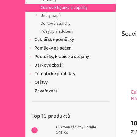
Cukrové figurky a zápichy
Jedlý papír
Dortové zápichy
Posypy a zdobení
Souvi
Cukrářské pomůcky
Pomůcky na pečení
Podložky, krabice a stojany
Dárkové zboží
Tématické produkty
Oslavy
Zavařování
Cu
Ná
Top 10 produktů
1
Cukrové zápichy Fornite
Mě
21,
146 Kč
cen