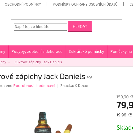
OBCHODNÍ PODMÍNKY
PODMÍNKY OCHRANY OSOBNÍCH ÚDAJŮ
C
HLEDAT
iny
Posypy, zdobení a dekorace
Cukrářské pomůcky
Pomůcky na 
ichy
Cukrové zápichy Jack Daniels
ové zápichy Jack Daniels
903
né
noceno
Podrobnosti hodnocení
Značka:
K Decor
ní
u
159,90 K
79,
Měrná
19,98 Kč 
cena:
ek.
Skla