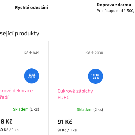
Doprava zdarma
Rychlé odeslání
Při nákupu nad 1 500,
sející produkty
Kód:
849
Kód:
2038
163 Kč
137 Kč
–33 %
–33 %
krové dekorace
Cukrové zápichy
řadí
PUBG
Skladem
(1 ks)
Skladem
(2 ks)
08 Kč
91 Kč
rná
Měrná
60 Kč / 1 ks
91 Kč / 1 ks
a:
cena: