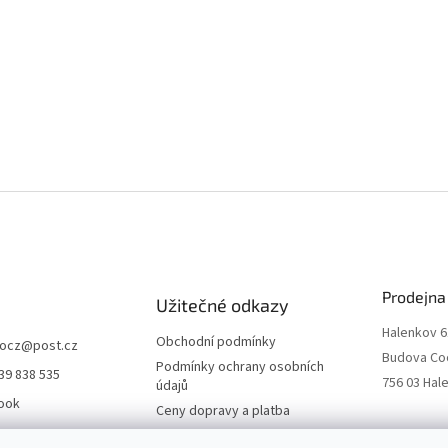
Prodejna
Užitečné odkazy
Halenkov 6
Obchodní podmínky
ocz
@
post.cz
Budova Co
Podmínky ochrany osobních
39 838 535
756 03 Hal
údajů
ook
Ceny dopravy a platba
o.cz
Kontakty a prodejna