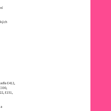
ní
ských
vadla E412,
E330,
22, E151,
 a