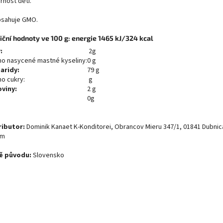
rnost dětí.
sahuje GMO.
iční hodnoty ve 100 g: energie 1465 kJ/324 kcal
:
2g
ho nasycené mastné kyseliny:
0 g
aridy:
79 g
ho cukry:
g
oviny:
2 g
0g
ributor:
Dominik Kanaet K-Konditorei, Obrancov Mieru 347/1, 01841 Dubnic
om
ě původu:
Slovensko