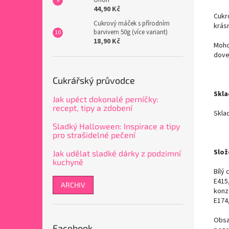
44,90 Kč
Cukr
Cukrový máček s přírodním
krás
barvivem 50g (více variant)
18,90 Kč
Moho
dove
Cukrářský průvodce
Skla
Jak upéct dokonalé perníčky:
recept, tipy a zdobení
Skla
Sladký Halloween: Inspirace a tipy
pro strašidelné pečení
Slož
Jak udělat sladké dárky z podzimní
kuchyně
Bílý 
E415
ARCHIV
konze
E174,
Obsa
Facebook