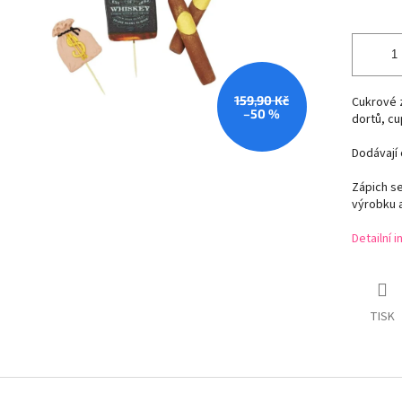
159,90 Kč
Cukrové z
–50 %
dortů, cu
Dodávají 
Zápich s
výrobku a
Detailní 
TISK