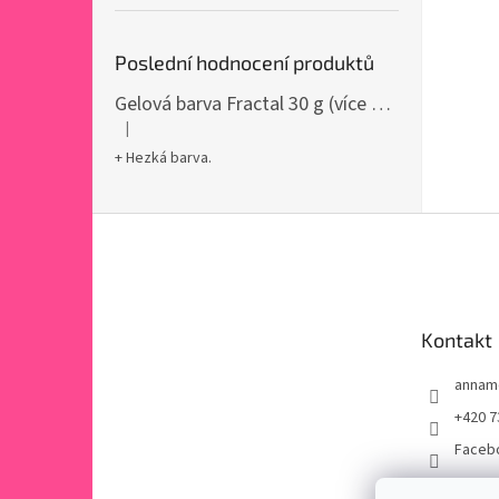
Poslední hodnocení produktů
Gelová barva Fractal 30 g (více variant)
|
Hodnocení produktu je 5 z 5 hvězdiček.
+ Hezká barva.
Z
á
p
a
t
Kontakt
í
annam
+420 7
Faceb
annam