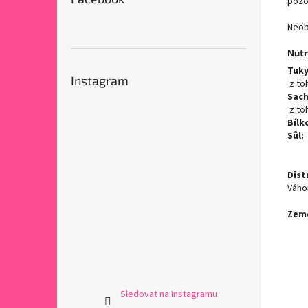
pozo
Neob
Nutr
Tuky
Instagram
z to
Sach
z to
Bílk
Sůl:
Dist
Váh
Zem
Sledovat na Instagramu