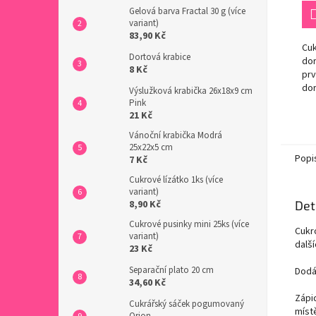
Gelová barva Fractal 30 g (více
variant)
83,90 Kč
Cu
Dortová krabice
dor
8 Kč
prv
dor
Výslužková krabička 26x18x9 cm
dal
Pink
výr
21 Kč
oso
Vánoční krabička Modrá
prv
25x22x5 cm
Popi
7 Kč
Cukrové lízátko 1ks (více
variant)
8,90 Kč
Det
Cukrové pusinky mini 25ks (více
Cukr
variant)
dalš
23 Kč
Separační plato 20 cm
Dodá
34,60 Kč
Zápi
Cukrářský sáček pogumovaný
míst
Orion