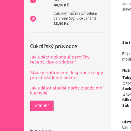
Jsou
44,90 Kč
slav
Cukrový máček s přírodním
barvivem 50g (více variant)
18,90 Kč
Slož
Cukrářský průvodce
Bílý 
Jak upéct dokonalé perníčky:
modif
recept, tipy a zdobení
Nutr
Sladký Halloween: Inspirace a tipy
pro strašidelné pečení
Tuky
z to
Jak udělat sladké dárky z podzimní
Sach
kuchyně
z to
Bílk
Sůl:
ARCHIV
Dist
Váh
Facebook