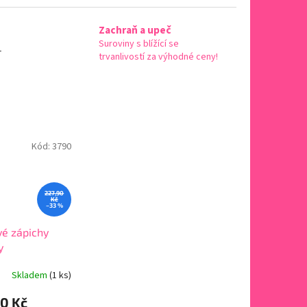
Zachraň a upeč
Suroviny s blížící se
-
trvanlivostí za výhodné ceny!
Kód:
3790
227,90
Kč
–33 %
vé zápichy
y
Skladem
(1 ks)
90 Kč