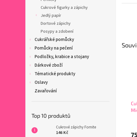
Cukrové figurky a zápichy
Jedlý papír
Dortové zápichy
Posypy a zdobení
Cukrářské pomůcky
Souvi
Pomůcky na pečení
Podložky, krabice a stojany
Dárkové zboží
Tématické produkty
Oslavy
Zavařování
Cu
Mi
Top 10 produktů
Cukrové zápichy Fornite
146 Kč
75