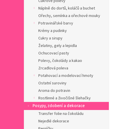
Cukrové polevy
a
n
Náplně do dortů, koláčů a buchet
e
Ořechy, semínka a ořechové mouky
l
Potravinářské barvy
Krémy a pudinky
Cukry a sirupy
Želatiny, gely a lepidla
Ochucovací pasty
Polevy, čokolády a kakao
Zrcadlová poleva
Potahovací a modelovací hmoty
Ostatní suroviny
Aroma do potravin
Rostlinné a živočišné šlehačky
Posypy, zdobení a dekorace
Transfer folie na čokoládu
Nejedlé dekorace
Perníčky