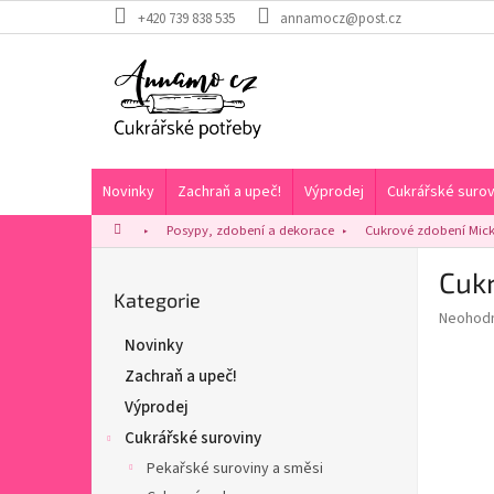
Přejít
+420 739 838 535
annamocz@post.cz
na
obsah
Novinky
Zachraň a upeč!
Výprodej
Cukrářské surov
Domů
Posypy, zdobení a dekorace
Cukrové zdobení Mic
P
Cuk
o
Přeskočit
Kategorie
s
Průměr
Neohod
kategorie
t
hodnoce
Novinky
r
produkt
Zachraň a upeč!
a
je
0,0
n
Výprodej
z
n
Cukrářské suroviny
5
í
hvězdič
Pekařské suroviny a směsi
p