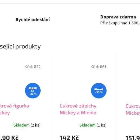
Doprava zdarma
Rychlé odeslání
Při nákupu nad 1 500,
sející produkty
Kód:
822
Kód:
861
113,90
214 Kč
Kč
–33 %
–33 %
krová figurka
Cukrové zápichy
Cukro
ckey
Mickey a Minnie
Micke
Skladem
(2 ks)
Skladem
(1 ks)
,90 Kč
142 Kč
151,