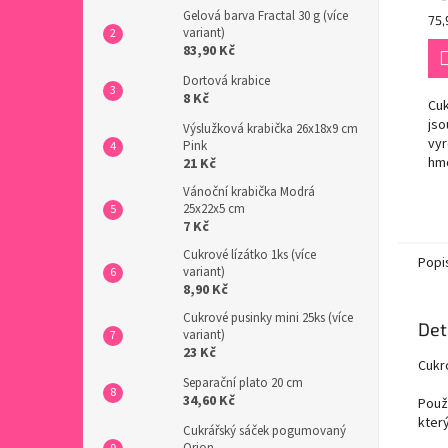
Gelová barva Fractal 30 g (více
Mě
75,
variant)
cen
83,90 Kč
Dortová krabice
8 Kč
Cuk
jso
Výslužková krabička 26x18x9 cm
vyr
Pink
hmo
21 Kč
pou
Vánoční krabička Modrá
dor
25x22x5 cm
dal
7 Kč
výr
Cukrové lízátko 1ks (více
při
Popi
variant)
8,90 Kč
Cukrové pusinky mini 25ks (více
Det
variant)
23 Kč
Cukr
Separační plato 20 cm
34,60 Kč
Použ
který
Cukrářský sáček pogumovaný
Orion