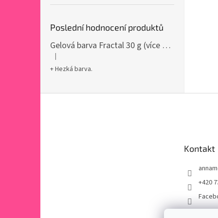
Poslední hodnocení produktů
Gelová barva Fractal 30 g (více variant)
|
Hodnocení produktu je 5 z 5 hvězdiček.
+ Hezká barva.
Z
á
p
a
t
Kontakt
í
annam
+420 7
Faceb
annam