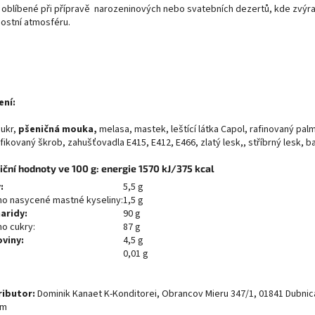
 oblíbené při přípravě narozeninových nebo svatebních dezertů, kde zvýra
nostní atmosféru.
ení:
cukr,
pšeničná mouka,
melasa, mastek, leštící látka Capol, rafinovaný palm
ikovaný škrob, zahušťovadla E415, E412, E466, zlatý lesk,, stříbrný lesk, b
iční hodnoty ve 100 g: energie 1570 kJ/375 kcal
:
5,5 g
ho nasycené mastné kyseliny:
1,5 g
aridy:
90 g
ho cukry:
87 g
oviny:
4,5 g
0,01 g
ributor:
Dominik Kanaet K-Konditorei, Obrancov Mieru 347/1, 01841 Dubnic
om