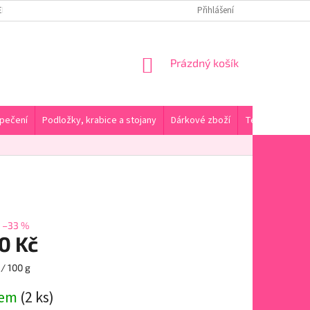
ENY DOPRAVY A PLATBA
KONTAKTY A PRODEJNA
Přihlášení
HODNOCENÍ OBC
NÁKUPNÍ
Prázdný košík
KOŠÍK
pečení
Podložky, krabice a stojany
Dárkové zboží
Tématické pro
–33 %
0 Kč
/ 100 g
dem
(2 ks)