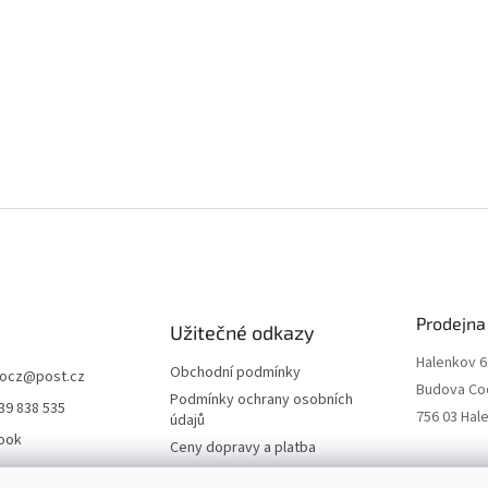
Prodejna
Užitečné odkazy
Halenkov 6
Obchodní podmínky
ocz
@
post.cz
Budova Co
Podmínky ochrany osobních
39 838 535
756 03 Hal
údajů
ook
Ceny dopravy a platba
o.cz
Kontakty a prodejna