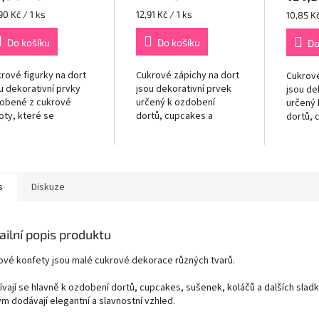
rná
Měrná
Měrná
90 Kč / 1 ks
12,91 Kč / 1 ks
10,85 Kč
a:
cena:
cena:
Do košíku
Do košíku
Do
rové figurky na dort
Cukrové zápichy na dort
Cukrové
u dekorativní prvky
jsou dekorativní prvek
jsou de
obené z cukrové
určený k ozdobení
určený 
ty, které se
dortů, cupcakes a
dortů, 
žívají k ozdobení
dalších cukrářských
dalších
tů, cupcakes a
výrobků. Dodávají
výrobků
ších cukrářských
osobitý a tematický
osobitý
obků. Figurky
prvek na povrchu dortu.
prvek n
dávají na dortu...
Zápich se...
Zápich s
s
Diskuze
ailní popis produktu
ové konfety jsou malé cukrové dekorace různých tvarů.
ívají se hlavně k ozdobení dortů, cupcakes, sušenek, koláčů a dalších sladk
m dodávají elegantní a slavnostní vzhled.