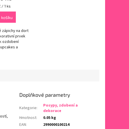
 / 1 ks
 košíku
 zápichy na dort
korativní prvek
k ozdobení
cupcakes a
 cukrářských
. Dodávají
 a tematický
a povrchu dortu.
e...
Doplňkové parametry
Posypy, zdobení a
Kategorie
:
dekorace
ostí,
Hmotnost
:
0.05 kg
EAN
:
2990000100214