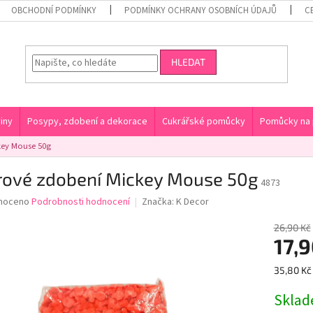
OBCHODNÍ PODMÍNKY
PODMÍNKY OCHRANY OSOBNÍCH ÚDAJŮ
C
HLEDAT
iny
Posypy, zdobení a dekorace
Cukrářské pomůcky
Pomůcky na 
key Mouse 50g
rové zdobení Mickey Mouse 50g
4873
né
noceno
Podrobnosti hodnocení
Značka:
K Decor
ní
u
26,90 Kč
17,9
Měrná
35,80 Kč 
cena:
ek.
Skla