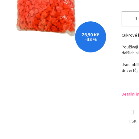
26,90 Kč
Cukrové 
–33 %
Používají
dalších s
Jsou obl
dezertů, 
Detailní 
TISK