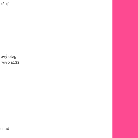
zňují
ový olej,
arvivo E133.
a nad