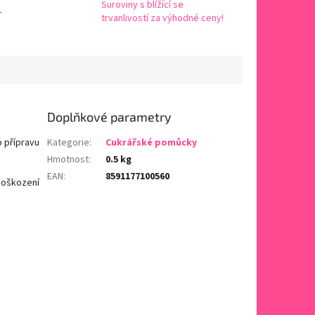
Suroviny s blížící se
-
trvanlivostí za výhodné ceny!
Doplňkové parametry
 přípravu
Kategorie
:
Cukrářské pomůcky
Hmotnost
:
0.5 kg
EAN
:
8591177100560
 poškození