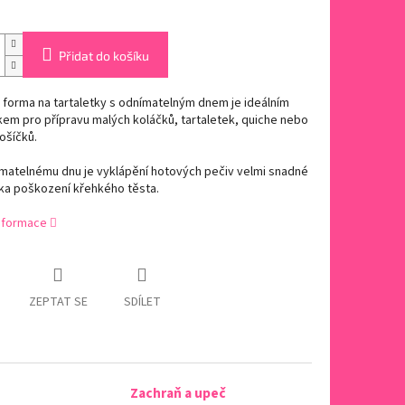
Přidat do košíku
 forma na tartaletky s odnímatelným dnem je ideálním
em pro přípravu malých koláčků, tartaletek, quiche nebo
ošíčků.
ímatelnému dnu je vyklápění hotových pečiv velmi snadné
ika poškození křehkého těsta.
informace
ZEPTAT SE
SDÍLET
Zachraň a upeč