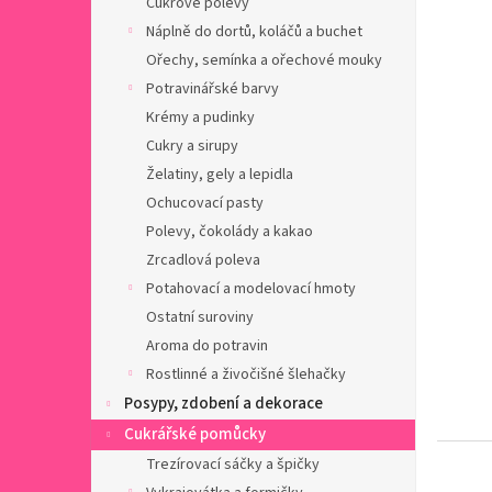
Cukrové polevy
a
n
Náplně do dortů, koláčů a buchet
e
Ořechy, semínka a ořechové mouky
l
Potravinářské barvy
Krémy a pudinky
Cukry a sirupy
Želatiny, gely a lepidla
Ochucovací pasty
Polevy, čokolády a kakao
Zrcadlová poleva
Potahovací a modelovací hmoty
Ostatní suroviny
Aroma do potravin
Rostlinné a živočišné šlehačky
Posypy, zdobení a dekorace
Cukrářské pomůcky
Trezírovací sáčky a špičky