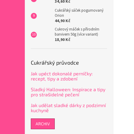
34,60 Kč
Cukrářský sáček pogumovaný
Orion
44,90 Kč
Cukrový máček s přírodním
barvivem 50g (více variant)
18,90 Kč
Cukrářský průvodce
Jak upéct dokonalé perníčky:
recept, tipy a zdobení
Sladký Halloween: Inspirace a tipy
pro strašidelné pečení
Jak udělat sladké dárky z podzimní
kuchyně
ARCHIV