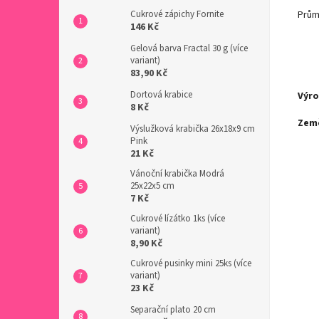
Cukrové zápichy Fornite
Prům
146 Kč
Gelová barva Fractal 30 g (více
variant)
83,90 Kč
Dortová krabice
Výro
8 Kč
Zem
Výslužková krabička 26x18x9 cm
Pink
21 Kč
Vánoční krabička Modrá
25x22x5 cm
7 Kč
Cukrové lízátko 1ks (více
variant)
8,90 Kč
Cukrové pusinky mini 25ks (více
variant)
23 Kč
Separační plato 20 cm