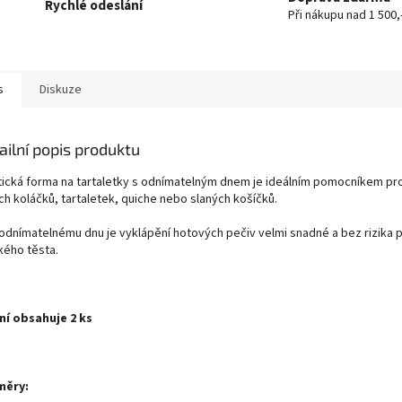
Rychlé odeslání
Při nákupu nad 1 500,
s
Diskuze
ailní popis produktu
tická forma na tartaletky s odnímatelným dnem je ideálním pomocníkem pro
ch koláčků, tartaletek, quiche nebo slaných košíčků.
 odnímatelnému dnu je vyklápění hotových pečiv velmi snadné a bez rizika
kého těsta.
ní obsahuje 2 ks
měry: