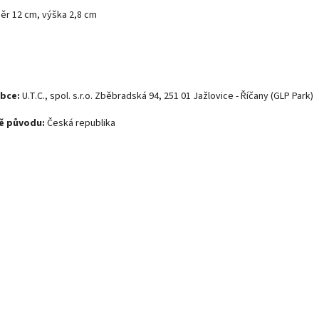
ěr 12 cm, výška 2,8 cm
bce:
U.T.C., spol. s.r.o. Zběbradská 94, 251 01 Jažlovice - Říčany (GLP Park)
ě původu:
Česká republika