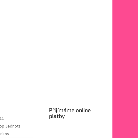
Přijímáme online
platby
11
op Jednota
enkov