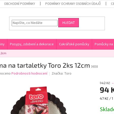
OBCHODNÍ PODMÍNKY
PODMÍNKY OCHRANY OSOBNÍCH ÚDAJŮ
C
HLEDAT
iny
Posypy, zdobení a dekorace
Cukrářské pomůcky
Pomůcky na 
 12cm
a na tartaletky Toro 2ks 12cm
3658
né
noceno
Podrobnosti hodnocení
Značka:
Toro
ní
u
142 Kč
–
94 
Měrná
47 Kč / 1
cena:
ek.
Skla