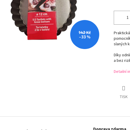
142 Kč
Praktická
–33 %
pomocník
slaných k
Díky odn
a bez riz
Detailní 
TISK
Doprava zdarma