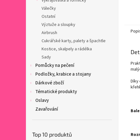
Vykrajovátka a formičky
Válečky
Ostatní
Výztuže a sloupky
Popi
Airbrush
Cukrářské karty, palety a špachtle
Kostice, skalpely a rádélka
Det
Sady
Prak
Pomůcky na pečení
malý
Podložky, krabice a stojany
Díky
Dárkové zboží
křeh
Tématické produkty
Oslavy
Zavařování
Bale
Top 10 produktů
Roz