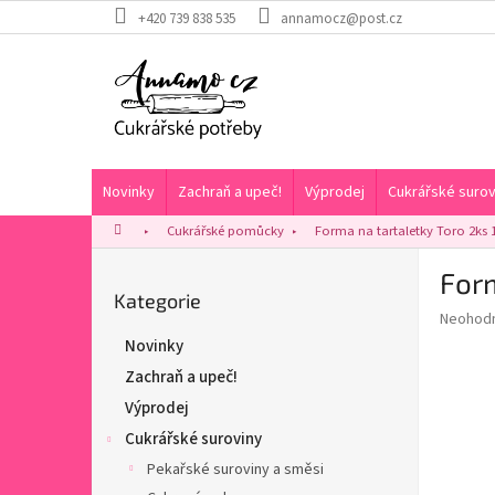
Přejít
+420 739 838 535
annamocz@post.cz
na
obsah
Novinky
Zachraň a upeč!
Výprodej
Cukrářské surov
Domů
Cukrářské pomůcky
Forma na tartaletky Toro 2ks
P
Form
o
Přeskočit
Kategorie
s
Průměr
Neohod
kategorie
t
hodnoce
Novinky
r
produkt
Zachraň a upeč!
a
je
0,0
n
Výprodej
z
n
Cukrářské suroviny
5
í
hvězdič
Pekařské suroviny a směsi
p