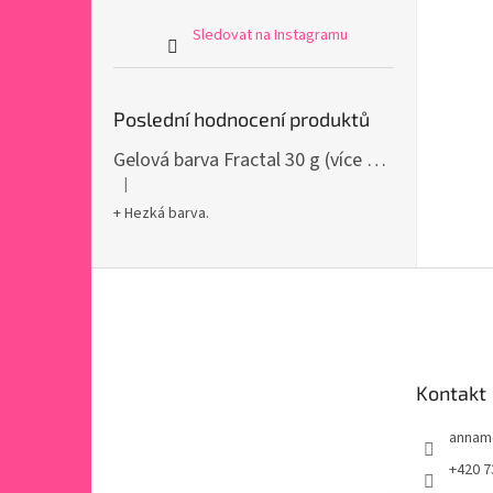
Sledovat na Instagramu
Poslední hodnocení produktů
Gelová barva Fractal 30 g (více variant)
|
Hodnocení produktu je 5 z 5 hvězdiček.
+ Hezká barva.
Z
á
p
a
t
Kontakt
í
annam
+420 7