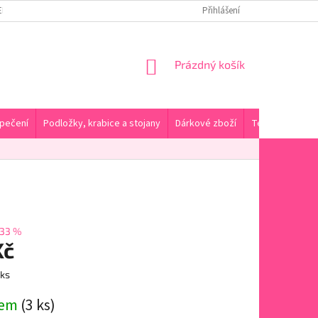
ENY DOPRAVY A PLATBA
KONTAKTY A PRODEJNA
Přihlášení
HODNOCENÍ OBC
NÁKUPNÍ
Prázdný košík
KOŠÍK
pečení
Podložky, krabice a stojany
Dárkové zboží
Tématické pro
33 %
Kč
 ks
dem
(3 ks)