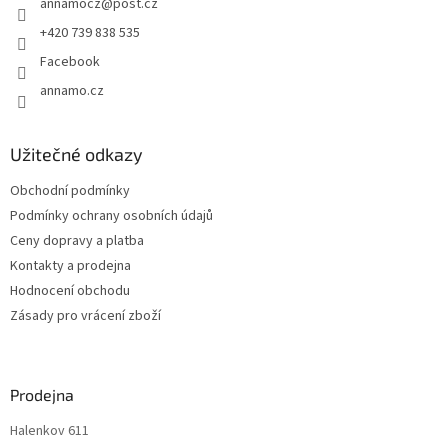
annamocz
@
post.cz
í
+420 739 838 535
Facebook
annamo.cz
Užitečné odkazy
Obchodní podmínky
Podmínky ochrany osobních údajů
Ceny dopravy a platba
Kontakty a prodejna
Hodnocení obchodu
Zásady pro vrácení zboží
Prodejna
Halenkov 611