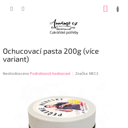
Přejít
NÁKUP
na
obsah
KOŠÍK
Ochucovací pasta 200g (více
variant)
Průměrné
Neohodnoceno
Podrobnosti hodnocení
Značka:
MEC3
hodnocení
produktu
je
0,0
z
5
hvězdiček.