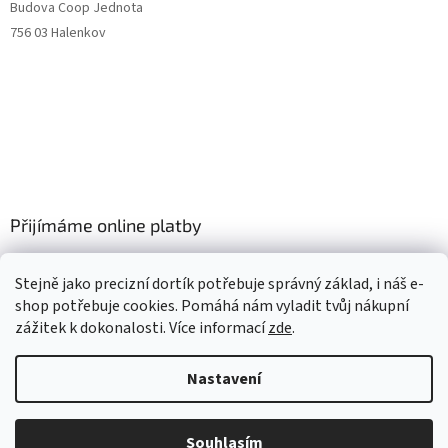
Budova Coop Jednota
756 03 Halenkov
Přijímáme online platby
Stejně jako precizní dortík potřebuje správný základ, i náš e-
shop potřebuje cookies. Pomáhá nám vyladit tvůj nákupní
zážitek k dokonalosti. Více informací
zde
.
Vytvořil Shoptet
Nastavení
Copyright 2026
Annamo cz
. Všechna práva vyhrazena.
Upravit
Souhlasím
nastavení cookies