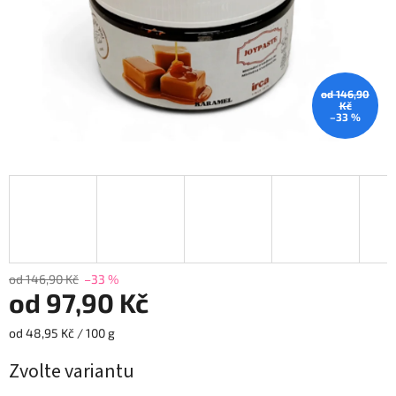
od 146,90
Kč
–33 %
od 146,90 Kč
–33 %
od
97,90 Kč
Měrná
od 48,95 Kč / 100 g
cena:
Zvolte variantu