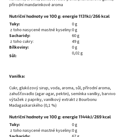
přírodní mandarinkové aroma
Nutriční hodnoty ve 100 g: energie 1131kJ/266 kcal
Tuky:
0 g
z toho nasycené mastné kyseliny:
0 g
Sacharidy:
60 g
z toho cukry:
49 g
Bílkoviny:
0 g
0,02 g
Sůl:
Vanilka:
Cukr, glukózový sirup, voda, aroma, sůl, přírodní aroma,
zahušťovadlo (agar-agar, pektin), semínka vanilky, barvivo
výtažek z papriky, vanilkový extrakt z Bourbonu
Madagaskarského (0,1 %)
Nutriční hodnoty ve 100 g: energie 1144kJ/269 kcal
Tuky:
0 g
z toho nasycené mastné kyseliny:
0 g
Sacharidy:
67 g