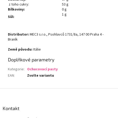
z toho cukry:
53 g
Bílkoviny:
0 g
1 g
Sůl:
Distributor:
MEC3 s.r.o., Psohlavců 1731/8a, 147 00 Praha 4 -
Braník
Země původu:
Itálie
Doplňkové parametry
Kategorie
:
Ochucovací pasty
EAN
:
Zvolte variantu
Z
á
p
a
Kontakt
t