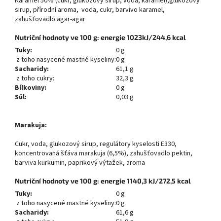
Karamel 50% (cukr, glukózový sirup, voda, karamel),glukózový
sirup, přírodní aroma, voda, cukr, barvivo karamel,
zahušťovadlo agar-agar
Nutriční hodnoty ve 100 g: energie 1023kJ/244,6 kcal
Tuky:
0 g
z toho nasycené mastné kyseliny:
0 g
Sacharidy:
61,1 g
z toho cukry:
32,3 g
Bílkoviny:
0 g
Sůl:
0,03 g
Marakuja:
Cukr, voda, glukozový sirup, regulátory kyselosti E330,
koncentrovaná šťáva marakuja (6,5%), zahušťovadlo pektin,
barviva kurkumin, paprikový výtažek, aroma
Nutriční hodnoty ve 100 g: energie 1140,3 kJ/272,5 kcal
Tuky:
0 g
z toho nasycené mastné kyseliny:
0 g
Sacharidy:
61,6 g