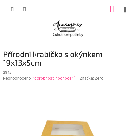
Přejít
NÁKUP
na
obsah
KOŠÍK
Přírodní krabička s okýnkem
19x13x5cm
2845
Průměrné
Neohodnoceno
Podrobnosti hodnocení
Značka:
Zero
hodnocení
produktu
je
0,0
z
5
hvězdiček.