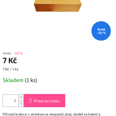
14 Kč
–50 %
14 Kč
–50 %
7 Kč
Měrná
7 Kč / 1 ks
cena:
Skladem
(1 ks)
Přidat do košíku
Přírodní krabice s okýnkem je elegantní obal, ideální na balení a