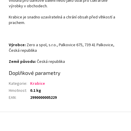
vhodná pro dárkové balení nebo jako obal pro cukrářské
výrobky v obchodech.
Krabice je snadno uzavíratelná a chrání obsah před vlhkostí a
prachem.
Výrobce:
Zero a spol, s.r.o., Palkovice 675, 739 41 Palkovice,
Česká republika
Země původu:
Česká republika
Doplňkové parametry
Kategorie
:
Krabice
Hmotnost
:
0.1 kg
EAN
:
2990000005229
Z
á
p