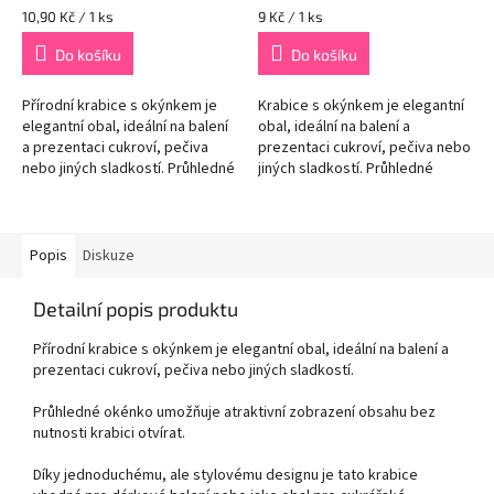
Měrná
Měrná
10,90 Kč / 1 ks
9 Kč / 1 ks
cena:
cena:
Do košíku
Do košíku
Přírodní krabice s okýnkem je
Krabice s okýnkem je elegantní
elegantní obal, ideální na balení
obal, ideální na balení a
a prezentaci cukroví, pečiva
prezentaci cukroví, pečiva nebo
nebo jiných sladkostí. Průhledné
jiných sladkostí. Průhledné
okénko umožňuje atraktivní
okénko umožňuje atraktivní
zobrazení obsahu bez...
zobrazení obsahu bez nutnosti...
Popis
Diskuze
Detailní popis produktu
Přírodní krabice s okýnkem je elegantní obal, ideální na balení a
prezentaci cukroví, pečiva nebo jiných sladkostí.
Průhledné okénko umožňuje atraktivní zobrazení obsahu bez
nutnosti krabici otvírat.
Díky jednoduchému, ale stylovému designu je tato krabice