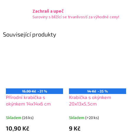
Zachraň a upeč
Suroviny s blížící se trvanlivostí za výhodné ceny!
Související produkty
15,90 Kč
–31 %
14 Kč
–35 %
Přírodní krabička s
Krabička s okýnkem
okýnkem 14x14x6 cm
20x13x5,5cm
Skladem
(16 ks)
Skladem
(>20 ks)
10,90 Kč
9 Kč