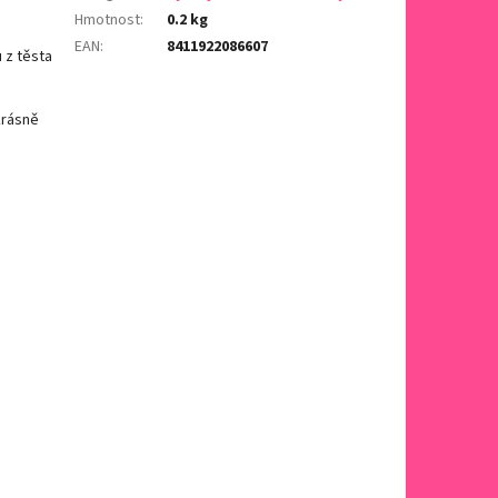
Hmotnost
:
0.2 kg
EAN
:
8411922086607
 z těsta
krásně