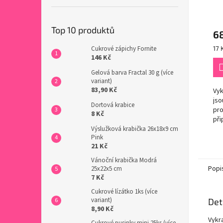
Top 10 produktů
6
Mě
Cukrové zápichy Fornite
17 
cen
146 Kč
Gelová barva Fractal 30 g (více
variant)
83,90 Kč
Vyk
js
Dortová krabice
pro
8 Kč
při
tva
Výslužková krabička 26x18x9 cm
Pink
su
21 Kč
Ten
je 
Vánoční krabička Modrá
bylo
Popi
25x22x5 cm
7 Kč
Cukrové lízátko 1ks (více
variant)
Det
8,90 Kč
Vykr
Cukrové pusinky mini 25ks (více