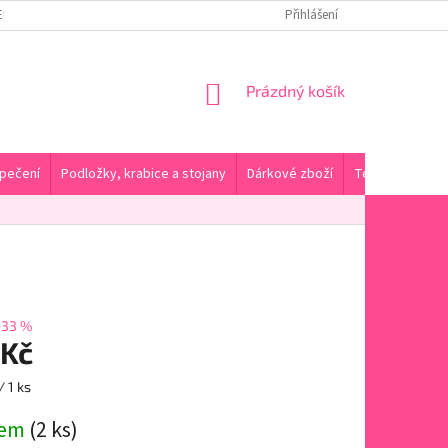
ENY DOPRAVY A PLATBA
KONTAKTY A PRODEJNA
Přihlášení
HODNOCENÍ OBC
NÁKUPNÍ
Prázdný košík
KOŠÍK
pečení
Podložky, krabice a stojany
Dárkové zboží
Tématické pro
–33 %
 Kč
/ 1 ks
dem
(2 ks)