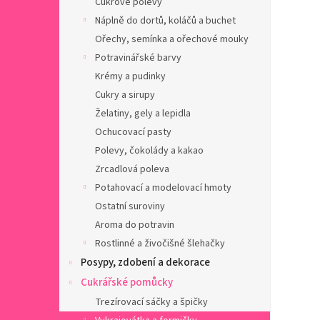
Cukrové polevy
a
n
Náplně do dortů, koláčů a buchet
e
Ořechy, semínka a ořechové mouky
l
Potravinářské barvy
Krémy a pudinky
Cukry a sirupy
Želatiny, gely a lepidla
Ochucovací pasty
Polevy, čokolády a kakao
Zrcadlová poleva
Potahovací a modelovací hmoty
Ostatní suroviny
Aroma do potravin
Rostlinné a živočišné šlehačky
Posypy, zdobení a dekorace
Cukrářské pomůcky
Trezírovací sáčky a špičky