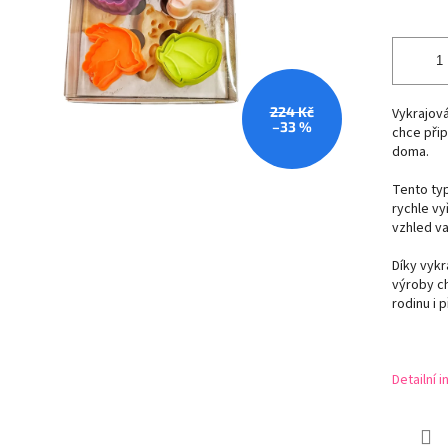
224 Kč
Vykrajov
–33 %
chce přip
doma.
Tento typ
rychle vy
vzhled v
Díky vyk
výroby ch
rodinu i p
Detailní 