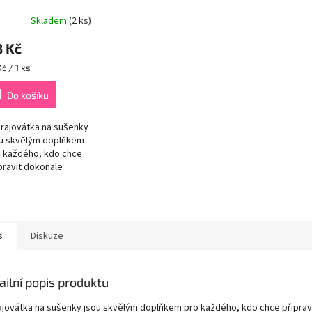
Skladem
(2 ks)
8 Kč
rná
Kč / 1 ks
a:
Do košíku
rajovátka na sušenky
ou skvělým doplňkem
 každého, kdo chce
pravit dokonale
rované a estetické
šenky přímo doma.
to typ vykrajovátek
navržen tak, aby
...
s
Diskuze
ailní popis produktu
ajovátka na sušenky jsou skvělým doplňkem pro každého, kdo chce připrav