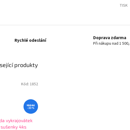
TISK
Doprava zdarma
Rychlé odeslání
Při nákupu nad 1 500,
sející produkty
Kód:
1852
102 Kč
–33 %
da vykrajovátek
 sušenky 4ks