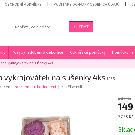
OBCHODNÍ PODMÍNKY
PODMÍNKY OCHRANY OSOBNÍCH ÚDAJŮ
C
HLEDAT
iny
Posypy, zdobení a dekorace
Cukrářské pomůcky
Pomůcky na 
Sada vykrajovátek na sušenky 4ks
 vykrajovátek na sušenky 4ks
1855
né
noceno
Podrobnosti hodnocení
Značka:
Ibili
ní
u
224 Kč
149
Měrná
37,25 Kč 
cena:
ek.
Skla