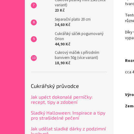
tvar
variant)
23 Kč
Tent
Separační plato 20 cm
různé
34,60 Kč
Díky
Cukrářský sáček pogumovaný
vypad
Orion
44,90 Kč
Cukrový máček s přírodním
barvivem 50g (více variant)
Roz
18,90 Kč
cca 
Cukrářský průvodce
Výr
Jak upéct dokonalé perníčky:
recept, tipy a zdobení
Zem
Sladký Halloween: Inspirace a tipy
pro strašidelné pečení
Jak udělat sladké dárky z podzimní
kuchyně