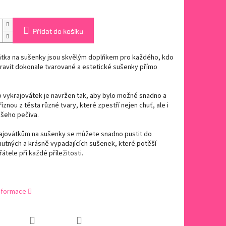
Přidat do košíku
átka na sušenky jsou skvělým doplňkem pro každého, kdo
ravit dokonale tvarované a estetické sušenky přímo
 vykrajovátek je navržen tak, aby bylo možné snadno a
říznou z těsta různé tvary, které zpestří nejen chuť, ale i
ašeho pečiva.
rajovátkům na sušenky se můžete snadno pustit do
utných a krásně vypadajících sušenek, které potěší
řátele při každé příležitosti.
informace