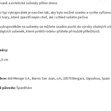
ované a estetické sušenky přímo doma.
o typ vykrajovátek je navržen tak, aby bylo možné snadno a rychle vyříznou
 tvary, které zpestří nejen chuť, ale i vzhled vašeho pečiva.
 vykrajovátkům na sušenky se můžete snadno pustit do výroby chutných a 
ajících sušenek, které potěší rodinu i přátele při každé příležitosti.
měry:
4,5 cm
obce:
ibili Menaje S.A., Barrio San Juan, s/n, 20570 Bergara, Gipuzkoa, Spain
ě původu:
Španělsko