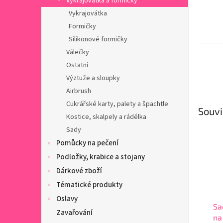
Vykrajovátka a formičky
Vykrajovátka
Formičky
Silikonové formičky
Válečky
Ostatní
Výztuže a sloupky
Airbrush
Cukrářské karty, palety a špachtle
Souvi
Kostice, skalpely a rádélka
Sady
Pomůcky na pečení
Podložky, krabice a stojany
Dárkové zboží
Tématické produkty
Oslavy
Sa
Zavařování
na