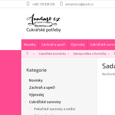
Přejít
+420 739 838 535
annamocz@post.cz
na
obsah
Novinky
Zachraň a upeč!
Výprodej
Cukrářské surov
Domů
Cukrářské pomůcky
Vykrajovátka a formičky
P
Sada
o
Přeskočit
Kategorie
s
Průměr
Neohod
kategorie
t
hodnoce
Novinky
r
produkt
Zachraň a upeč!
a
je
0,0
n
Výprodej
z
n
Cukrářské suroviny
5
í
hvězdič
Pekařské suroviny a směsi
p