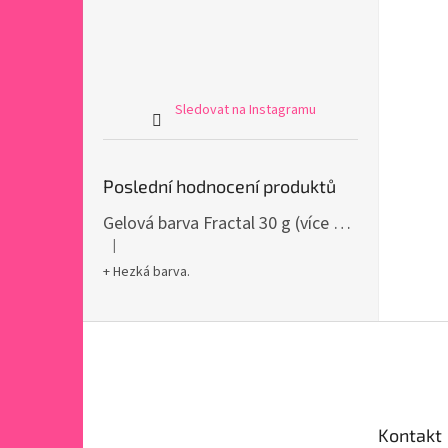
Sledovat na Instagramu
Poslední hodnocení produktů
Gelová barva Fractal 30 g (více variant)
|
Hodnocení produktu je 5 z 5 hvězdiček.
+ Hezká barva.
Z
á
p
a
t
Kontakt
í