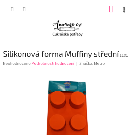
Přejít
NÁKUP
na
obsah
KOŠÍK
Silikonová forma Muffiny střední
1191
Průměrné
Neohodnoceno
Podrobnosti hodnocení
Značka:
Metro
hodnocení
produktu
je
0,0
z
5
hvězdiček.