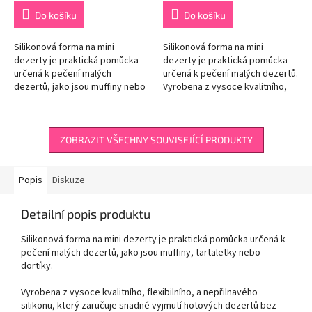
cena:
cena:
Do košíku
Do košíku
Silikonová forma na mini
Silikonová forma na mini
dezerty je praktická pomůcka
dezerty je praktická pomůcka
určená k pečení malých
určená k pečení malých dezertů.
dezertů, jako jsou muffiny nebo
Vyrobena z vysoce kvalitního,
dortíky. Vyrobena z vysoce
flexibilního, a nepřilnavého
kvalitního, flexibilního, a
silikonu, který zaručuje snadné...
nepřilnavého...
ZOBRAZIT VŠECHNY SOUVISEJÍCÍ PRODUKTY
Popis
Diskuze
Detailní popis produktu
Silikonová forma na mini dezerty je praktická pomůcka určená k
pečení malých dezertů, jako jsou muffiny, tartaletky nebo
dortíky.
Vyrobena z vysoce kvalitního, flexibilního, a nepřilnavého
silikonu, který zaručuje snadné vyjmutí hotových dezertů bez