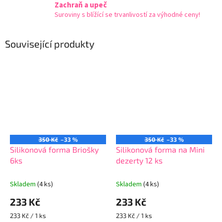
Zachraň a upeč
Suroviny s blížící se trvanlivostí za výhodné ceny!
Související produkty
350 Kč
–33 %
350 Kč
–33 %
Silikonová forma Briošky
Silikonová forma na Mini
6ks
dezerty 12 ks
Skladem
(4 ks)
Skladem
(4 ks)
233 Kč
233 Kč
Měrná
Měrná
233 Kč / 1 ks
233 Kč / 1 ks