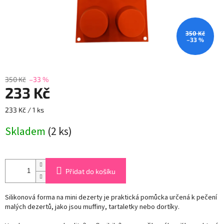
350 Kč
–33 %
350 Kč
–33 %
233 Kč
Měrná
233 Kč / 1 ks
cena:
Skladem
(2 ks)
Přidat do košíku
Silikonová forma na mini dezerty je praktická pomůcka určená k pečení
malých dezertů, jako jsou muffiny, tartaletky nebo dortíky.