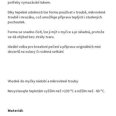
potřeby vymazávání tukem.
Díky tepelné odolnosti lze formu používat v troubě, mikrovlnné
troubě i mrazáku, což umožňuje přípravu teplých i studených
pochoutek.
Forma se snadno čistí, lze ji mýt v myčce a je skladná, protože
se dá ohýbat bez ztráty tvaru.
Ideální volba pro kreativní pečení a přípravu originálních mini
dezertů na oslavy či rodinná setkání.
Vhodné do myčky nádobí a mikrovlnné trouby.
Nevystavujte teplotám vyšším než +230 °C a nižším než - 60 °C.
Materiál: