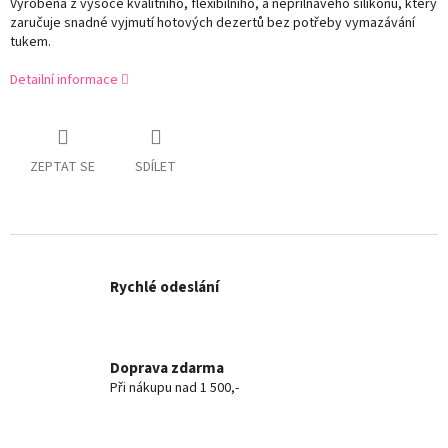
Vyrobena z vysoce kvalitního, flexibilního, a nepřilnavého silikonu, který
zaručuje snadné vyjmutí hotových dezertů bez potřeby vymazávání
tukem.
Detailní informace
ZEPTAT SE
SDÍLET
Rychlé odeslání
Doprava zdarma
Při nákupu nad 1 500,-