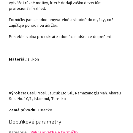
vytvářet různé motivy, které dodají vaším dezertům
profesionální vzhled.
Formičky jsou snadno omyvatelné a vhodné do myčky, což
zajišťuje pohodlnou údržbu.
Perfektní volba pro cukráře i domácí nadšence do pečení.
Materiál:
silikon
Výrobce:
Cesil Prosil Jaucuk Ltd.Sti., Ramazanoglu Mah. Akarsu
Sok. No. 10/1, Istambul, Turecko
Země původu:
Turecko
Doplňkové parametry
Kategorie
:
Vykrajovátka a formičky