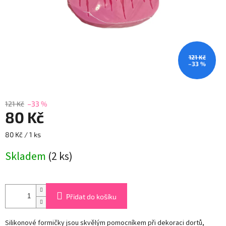
121 Kč
–33 %
121 Kč
–33 %
80 Kč
Měrná
80 Kč / 1 ks
cena:
Skladem
(2 ks)
Přidat do košíku
Silikonové formičky jsou skvělým pomocníkem při dekoraci dortů,