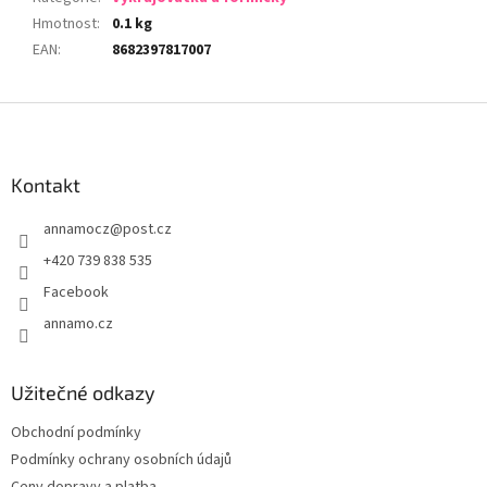
Hmotnost
:
0.1 kg
EAN
:
8682397817007
Z
á
p
a
Kontakt
t
annamocz
@
post.cz
í
+420 739 838 535
Facebook
annamo.cz
Užitečné odkazy
Obchodní podmínky
Podmínky ochrany osobních údajů