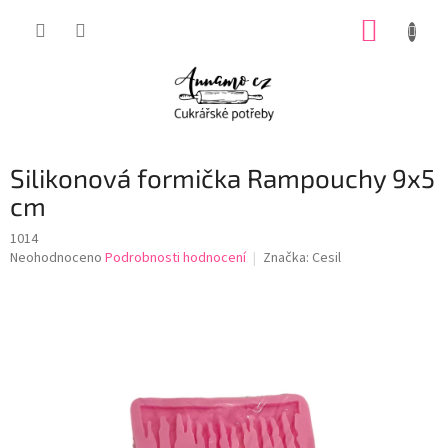
Přejít
NÁKUP
na
obsah
KOŠÍK
Silikonová formička Rampouchy 9x5
cm
1014
Průměrné
Neohodnoceno
Podrobnosti hodnocení
Značka:
Cesil
hodnocení
produktu
je
0,0
z
5
hvězdiček.