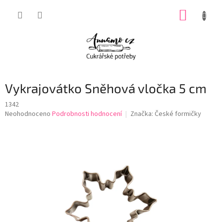
Přejít
NÁKUP
na
obsah
KOŠÍK
Vykrajovátko Sněhová vločka 5 cm
1342
Průměrné
Neohodnoceno
Podrobnosti hodnocení
Značka:
České formičky
hodnocení
produktu
je
0,0
z
5
hvězdiček.