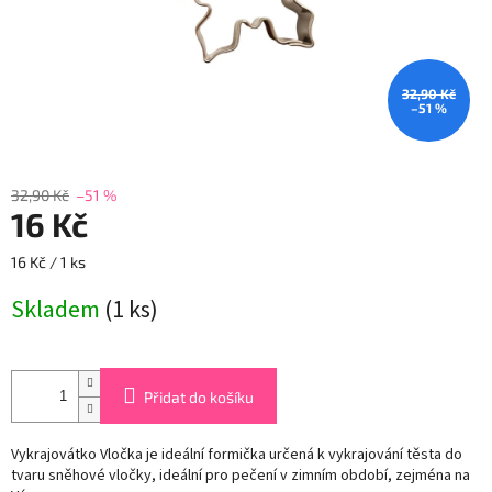
32,90 Kč
–51 %
32,90 Kč
–51 %
16 Kč
Měrná
16 Kč / 1 ks
cena:
Skladem
(1 ks)
Přidat do košíku
Vykrajovátko Vločka je ideální formička určená k vykrajování těsta do
tvaru sněhové vločky, ideální pro pečení v zimním období, zejména na