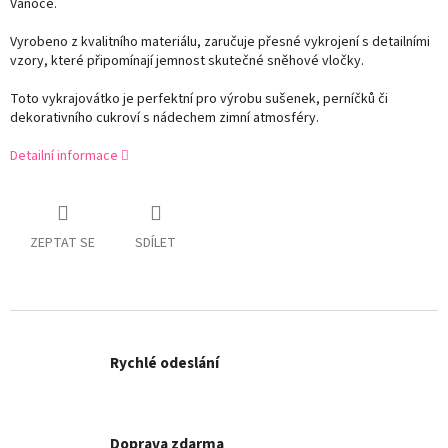
Vánoce.
Vyrobeno z kvalitního materiálu, zaručuje přesné vykrojení s detailními
vzory, které připomínají jemnost skutečné sněhové vločky.
Toto vykrajovátko je perfektní pro výrobu sušenek, perníčků či
dekorativního cukroví s nádechem zimní atmosféry.
Detailní informace
ZEPTAT SE
SDÍLET
Rychlé odeslání
Doprava zdarma