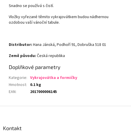
Snadno se používá s čistí.
Vložky vyřezané těmito vykrajovátkem budou nádhernou
ozdobou vaší vánoční tabule.
Distributor:
Hana Jánská, Podhoří 91, Dobruška 518 01
Země původu:
Česká republika
Doplňkové parametry
Kategorie
:
Vykrajovátka a formičky
Hmotnost
:
0.1 kg
EAN
:
2017000006145
Z
á
p
a
Kontakt