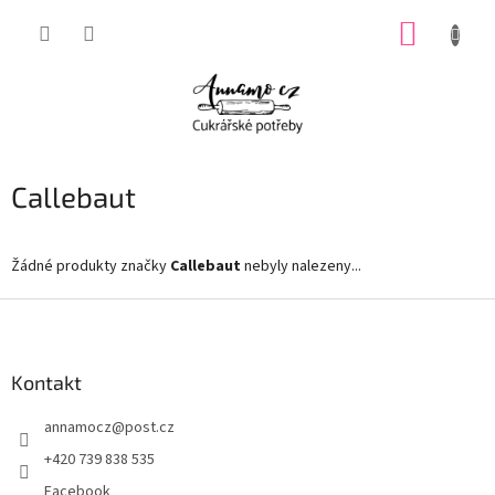
Přejít
NÁKUP
na
obsah
KOŠÍK
Callebaut
Žádné produkty značky
Callebaut
nebyly nalezeny...
Z
á
p
a
Kontakt
t
annamocz
@
post.cz
í
+420 739 838 535
Facebook