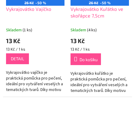
26 Kč
–50 %
26 Kč
–50 %
Vykrajovátko Vajíčko
Vykrajovátko Kuřátko ve
skořápce 7,5cm
Skladem
(1 ks)
Skladem
(4 ks)
13 Kč
13 Kč
Měrná
Měrná
13 Kč / 1 ks
13 Kč / 1 ks
cena:
cena:
DETAIL
Do košíku
Vykrajovátko vajíčko je
Vykrajovátko kuřátko je
praktická pomůcka pro pečení,
praktická pomůcka pro pečení,
ideální pro vytváření veselých a
ideální pro vytváření veselých a
tematických tvarů. Díky motivu
tematických tvarů. Díky motivu
vajíčka je vhodné zejména na
kuřátka je vhodné zejména na
Velikonoce, ale lze ho využít...
Velikonoce, ale lze jej...