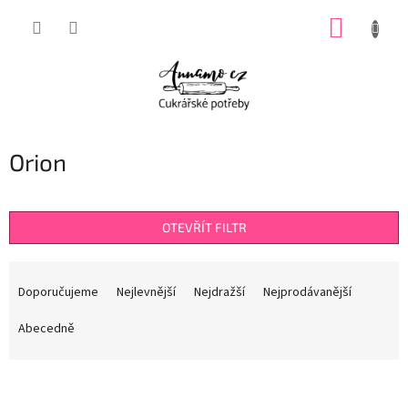
Přejít
NÁKUP
na
obsah
KOŠÍK
Orion
OTEVŘÍT FILTR
Ř
a
Doporučujeme
Nejlevnější
Nejdražší
Nejprodávanější
z
e
Abecedně
n
í
V
p
ý