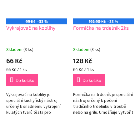
99 Kč
–33 %
192,90 Kč
–33 %
Vykrajovač na koblihy
Formička na trdelník 2ks
Skladem
(3 ks)
Skladem
(3 ks)
66 Kč
128 Kč
Měrná
Měrná
66 Kč / 1 ks
64 Kč / 1 ks
cena:
cena:
Do košíku
Do košíku
Vykrajovač na koblihy je
Formička na trdelník je speciální
speciální kuchyňský nástroj
nástroj určený k pečení
určený k snadnému vykrojení
tradičního trdelníku v troubě
kulatých tvarů těsta pro
nebo na grilu. Umožňuje vytvořit
přípravu domácích koblih. Tento
charakteristický tvar tohoto
nástroj vám pomůže vytvořit
oblíbeného sladkého...
rovnoměrně...