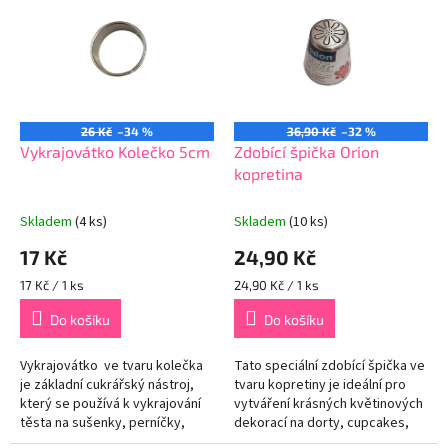
r
p
o
i
d
s
u
p
k
r
t
o
ů
26 Kč
–34 %
36,90 Kč
–32 %
d
Vykrajovátko Kolečko 5cm
Zdobící špička Orion
u
kopretina
k
t
Skladem
(4 ks)
Skladem
(10 ks)
ů
17 Kč
24,90 Kč
Měrná
Měrná
17 Kč / 1 ks
24,90 Kč / 1 ks
cena:
cena:
Do košíku
Do košíku
Vykrajovátko ve tvaru kolečka
Tato speciální zdobící špička ve
je základní cukrářský nástroj,
tvaru kopretiny je ideální pro
který se používá k vykrajování
vytváření krásných květinových
těsta na sušenky, perníčky,
dekorací na dorty, cupcakes,
fondán nebo jiné pečivo
perníky a další cukrářské