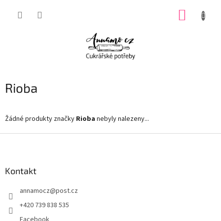
Přejít
NÁKUP
na
obsah
KOŠÍK
Rioba
Žádné produkty značky
Rioba
nebyly nalezeny...
Z
á
p
a
Kontakt
t
annamocz
@
post.cz
í
+420 739 838 535
Facebook