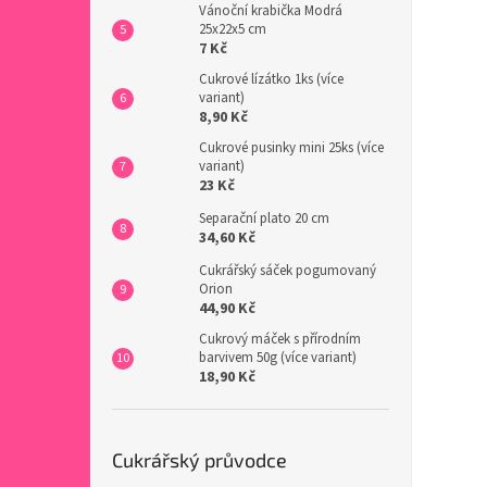
Vánoční krabička Modrá
25x22x5 cm
7 Kč
Cukrové lízátko 1ks (více
variant)
8,90 Kč
Cukrové pusinky mini 25ks (více
variant)
23 Kč
Separační plato 20 cm
34,60 Kč
Cukrářský sáček pogumovaný
Orion
44,90 Kč
Cukrový máček s přírodním
barvivem 50g (více variant)
18,90 Kč
Cukrářský průvodce