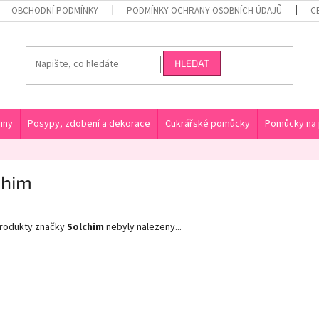
OBCHODNÍ PODMÍNKY
PODMÍNKY OCHRANY OSOBNÍCH ÚDAJŮ
C
HLEDAT
iny
Posypy, zdobení a dekorace
Cukrářské pomůcky
Pomůcky na 
chim
rodukty značky
Solchim
nebyly nalezeny...