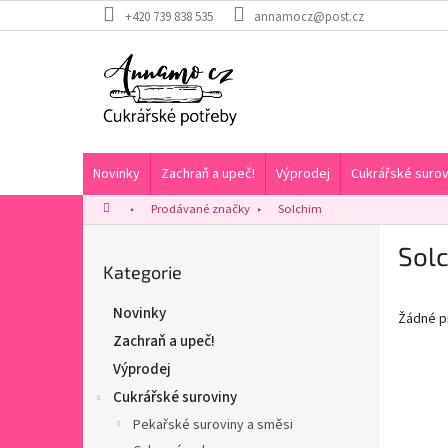
Přejít
+420 739 838 535
annamocz@post.cz
na
obsah
Novinky
Zachraň a upeč!
Výprodej
Cukrářské surov
Domů
Prodávané značky
Solchim
P
Sol
o
Přeskočit
Kategorie
s
kategorie
t
Novinky
Žádné p
r
Zachraň a upeč!
a
n
Výprodej
n
Cukrářské suroviny
í
Pekařské suroviny a směsi
p