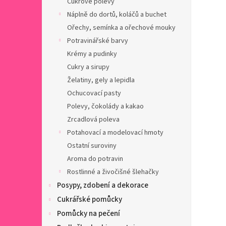
Cukrové polevy
a
n
Náplně do dortů, koláčů a buchet
e
Ořechy, semínka a ořechové mouky
l
Potravinářské barvy
Krémy a pudinky
Cukry a sirupy
Želatiny, gely a lepidla
Ochucovací pasty
Polevy, čokolády a kakao
Zrcadlová poleva
Potahovací a modelovací hmoty
Ostatní suroviny
Aroma do potravin
Rostlinné a živočišné šlehačky
Posypy, zdobení a dekorace
Cukrářské pomůcky
Pomůcky na pečení