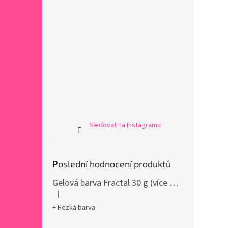
Sledovat na Instagramu
Poslední hodnocení produktů
Gelová barva Fractal 30 g (více variant)
|
Hodnocení produktu je 5 z 5 hvězdiček.
+ Hezká barva.