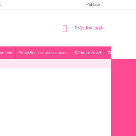
ENY DOPRAVY A PLATBA
KONTAKTY A PRODEJNA
Přihlášení
HODNOCENÍ OBC
NÁKUPNÍ
Prázdný košík
KOŠÍK
pečení
Podložky, krabice a stojany
Dárkové zboží
Tématické pro