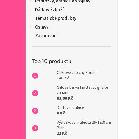
Podložky, krabice a stojany
Dárkové zboží
Tématické produkty
Oslavy
Zavařování
Top 10 produktů
Cukrové zápichy Fornite
146 Kč
Gelová barva Fractal 30 g (více
variant)
83,90 Kč
Dortová krabice
8 Kč
Výslužková krabička 26x18x9 cm
Pink
21 Kč