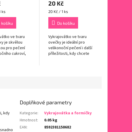
č
20 Kč
Měrná
1 ks
20 Kč / 1 ks
cena:
 košíku
Do košíku
vátko ve tvaru
Vykrajovátko ve tvaru
y je skvělou
ovečky je ideální pro
ou pro pečení
velikonoční pečení i další
očního cukroví,
příležitosti, kdy chcete
ů nebo dekorací
vytvořit jedinečné a
nu či marcipánu.
roztomilé tvary cukroví.
o z kvalitní
Tento symbol jara a ...
é oceli, což...
Doplňkové parametry
i, kdy
Kategorie
:
Vykrajovátka a formičky
Hmotnost
:
0.05 kg
EAN
:
8592381158682
e snadno