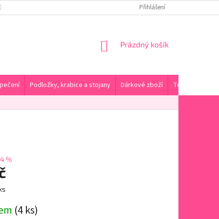
ENY DOPRAVY A PLATBA
KONTAKTY A PRODEJNA
Přihlášení
HODNOCENÍ OBC
NÁKUPNÍ
Prázdný košík
KOŠÍK
pečení
Podložky, krabice a stojany
Dárkové zboží
Tématické pro
34 %
č
ks
dem
(4 ks)