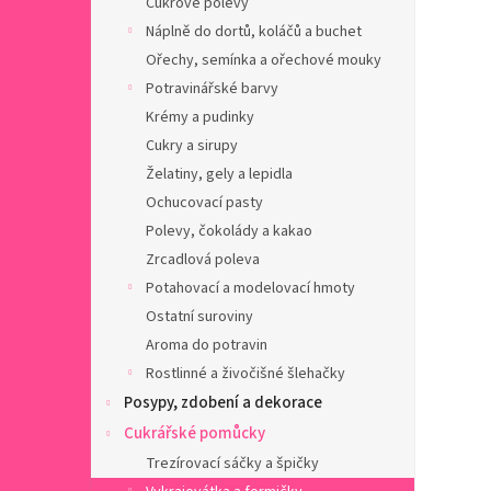
Cukrové polevy
a
n
Náplně do dortů, koláčů a buchet
e
Ořechy, semínka a ořechové mouky
l
Potravinářské barvy
Krémy a pudinky
Cukry a sirupy
Želatiny, gely a lepidla
Ochucovací pasty
Polevy, čokolády a kakao
Zrcadlová poleva
Potahovací a modelovací hmoty
Ostatní suroviny
Aroma do potravin
Rostlinné a živočišné šlehačky
Posypy, zdobení a dekorace
Cukrářské pomůcky
Trezírovací sáčky a špičky