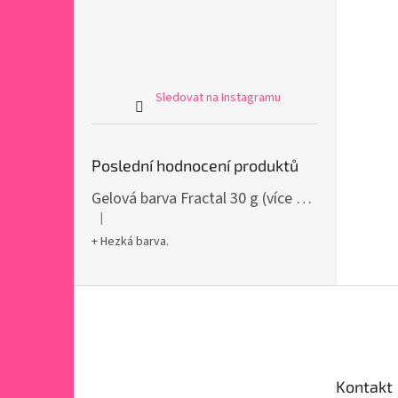
Sledovat na Instagramu
Poslední hodnocení produktů
Gelová barva Fractal 30 g (více variant)
|
Hodnocení produktu je 5 z 5 hvězdiček.
+ Hezká barva.
Z
á
p
a
t
Kontakt
í