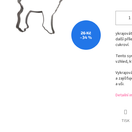
26 Kč
ykrajovát
–34 %
další pří
cukroví.
Tento sym
vzhled, k
Vykrajová
a zajišťu
a uši.
Detailní 
TISK