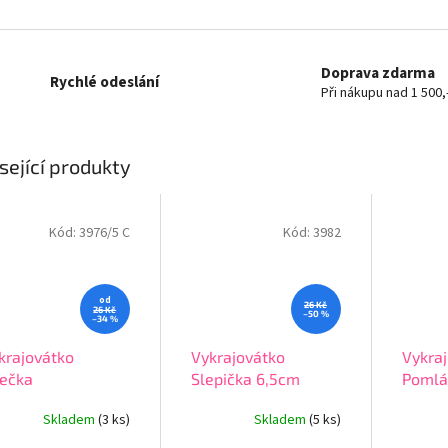
Doprava zdarma
Rychlé odeslání
Při nákupu nad 1 500,
sející produkty
Kód:
3976/5 C
Kód:
3982
od
26 Kč
26 Kč
–50 %
–34 %
krajovátko
Vykrajovátko
Vykra
ečka
Slepička 6,5cm
Pomlá
Skladem
(3 ks)
Skladem
(5 ks)