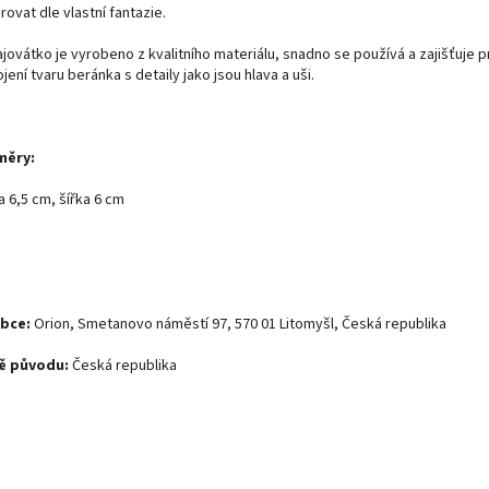
ovat dle vlastní fantazie.
jovátko je vyrobeno z kvalitního materiálu, snadno se používá a zajišťuje p
jení tvaru beránka s detaily jako jsou hlava a uši.
měry:
 6,5 cm, šířka 6 cm
obce:
Orion, Smetanovo náměstí 97, 570 01 Litomyšl, Česká republika
ě původu:
Česká republika