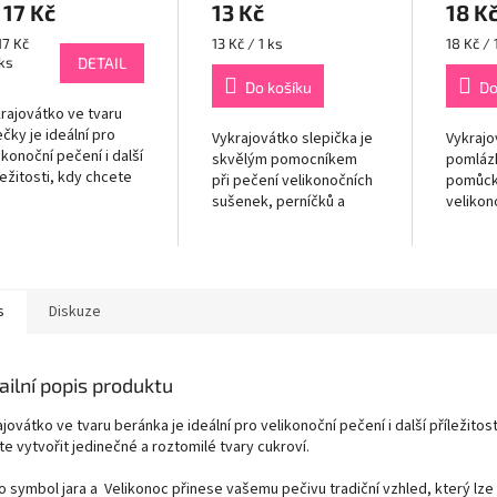
17 Kč
13 Kč
18 K
rná
Měrná
Měrná
17 Kč
13 Kč / 1 ks
18 Kč / 
a:
cena:
cena:
 ks
DETAIL
Do košíku
Do
rajovátko ve tvaru
čky je ideální pro
Vykrajovátko slepička je
Vykrajo
ikonoční pečení i další
skvělým pomocníkem
pomlázk
ležitosti, kdy chcete
při pečení velikonočních
pomůck
vořit jedinečné a
sušenek, perníčků a
velikon
tomilé tvary cukroví.
dalších sladkých i
perníčk
to symbol jara a ...
slaných dobrot. Díky
z fondá
svému roztomilému
Vyroben
tvaru dodá vašemu
nerezov
pečivu...
s
Diskuze
ailní popis produktu
jovátko ve tvaru beránka je ideální pro velikonoční pečení i další příležitost
e vytvořit jedinečné a roztomilé tvary cukroví.
o symbol jara a Velikonoc přinese vašemu pečivu tradiční vzhled, který lz