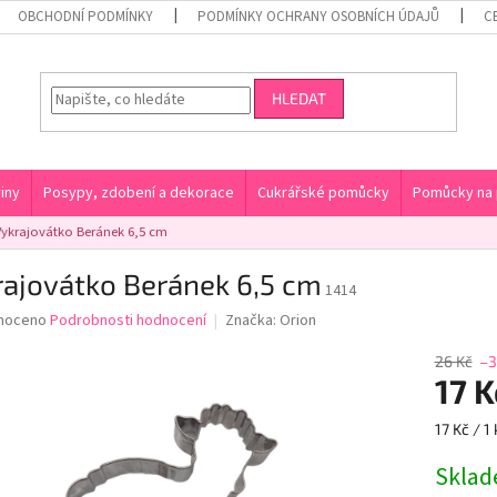
OBCHODNÍ PODMÍNKY
PODMÍNKY OCHRANY OSOBNÍCH ÚDAJŮ
C
HLEDAT
iny
Posypy, zdobení a dekorace
Cukrářské pomůcky
Pomůcky na 
Vykrajovátko Beránek 6,5 cm
rajovátko Beránek 6,5 cm
1414
né
noceno
Podrobnosti hodnocení
Značka:
Orion
ní
u
26 Kč
–
17 K
Měrná
17 Kč / 1 
cena:
ek.
Skla