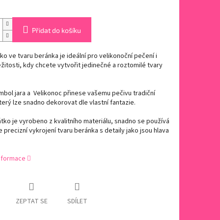
Přidat do košíku
ko ve tvaru beránka je ideální pro velikonoční pečení i
ležitosti, kdy chcete vytvořit jedinečné a roztomilé tvary
bol jara a Velikonoc přinese vašemu pečivu tradiční
terý lze snadno dekorovat dle vlastní fantazie.
tko je vyrobeno z kvalitního materiálu, snadno se používá
je precizní vykrojení tvaru beránka s detaily jako jsou hlava
informace
ZEPTAT SE
SDÍLET