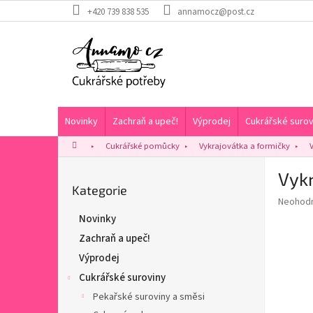
Přejít
+420 739 838 535
annamocz@post.cz
na
obsah
Novinky
Zachraň a upeč!
Výprodej
Cukrářské surov
Domů
Cukrářské pomůcky
Vykrajovátka a formičky
P
Vyk
o
Přeskočit
Kategorie
s
Průměr
Neohod
kategorie
t
hodnoce
Novinky
r
produkt
Zachraň a upeč!
a
je
0,0
n
Výprodej
z
n
Cukrářské suroviny
5
í
hvězdič
Pekařské suroviny a směsi
p