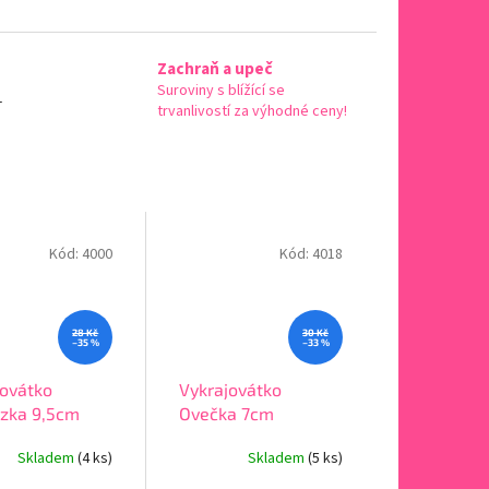
Zachraň a upeč
Suroviny s blížící se
-
trvanlivostí za výhodné ceny!
Kód:
4000
Kód:
4018
28 Kč
30 Kč
–35 %
–33 %
jovátko
Vykrajovátko
zka 9,5cm
Ovečka 7cm
Skladem
(4 ks)
Skladem
(5 ks)