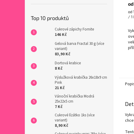
od
Mě
od 
cen
/ 1
Top 10 produktů
Cukrové zápichy Fornite
Vyk
146 Kč
ove
vel
Gelová barva Fractal 30 g (více
pří
variant)
vyt
83,90 Kč
roz
Dortová krabice
Ten
8 Kč
Výslužková krabička 26x18x9 cm
Pink
Popi
21 Kč
Vánoční krabička Modrá
25x22x5 cm
Det
7 Kč
Vykra
Cukrové lízátko 1ks (více
variant)
chcet
8,90 Kč
Tent
Cukrové pusinky mini 25ks (více