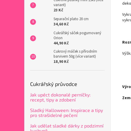
dekor
variant)
23 Kč
Vykra
Separační plato 20 cm
vykro
34,60 Kč
Cukrářský sáček pogumovaný
Orion
Roz
44,90 Kč
Cukrový máček s přírodním
Výška
barvivem 50g (více variant)
18,90 Kč
Cukrářský průvodce
Výr
Jak upéct dokonalé perníčky:
Zem
recept, tipy a zdobení
Sladký Halloween: Inspirace a tipy
pro strašidelné pečení
Jak udělat sladké dárky z podzimní
kuchyně