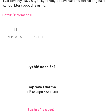
Tvar čertovy hlavy s typickými rohy dodává vašemu pečivu originální
vzhled, který pobaví zaujme.
Detailní informace
ZEPTAT SE
SDÍLET
Rychlé odeslání
Doprava zdarma
Při nákupu nad 1 500,-
Zachraň a upeč