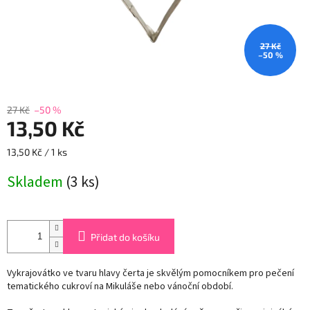
27 Kč
–50 %
27 Kč
–50 %
13,50 Kč
Měrná
13,50 Kč / 1 ks
cena:
Skladem
(3 ks)
Přidat do košíku
Vykrajovátko ve tvaru hlavy čerta je skvělým pomocníkem pro pečení
tematického cukroví na Mikuláše nebo vánoční období.