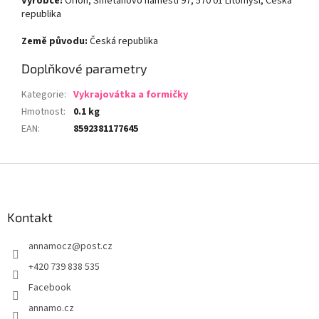
Výrobce:
Orion, Smetanovo náměstí 97, 570 01 Litomyšl, Česká
republika
Země původu:
Česká republika
Doplňkové parametry
Kategorie
:
Vykrajovátka a formičky
Hmotnost
:
0.1 kg
EAN
:
8592381177645
Z
á
p
a
Kontakt
t
annamocz
@
post.cz
í
+420 739 838 535
Facebook
annamo.cz