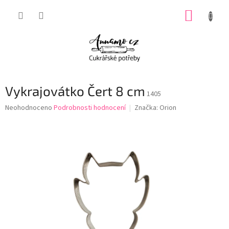
Přejít
NÁKUP
na
obsah
KOŠÍK
Vykrajovátko Čert 8 cm
1405
Průměrné
Neohodnoceno
Podrobnosti hodnocení
Značka:
Orion
hodnocení
produktu
je
0,0
z
5
hvězdiček.